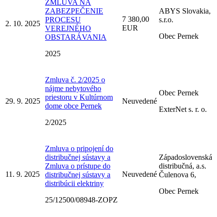
ZMLUVA NA
ZABEZPEČENIE
ABYS Slovakia,
7 380,00
PROCESU
s.r.o.
2. 10. 2025
EUR
VEREJNÉHO
Obec Pernek
OBSTARÁVANIA
2025
Zmluva č. 2/2025 o
nájme nebytového
Obec Pernek
priestoru v Kultúrnom
29. 9. 2025
Neuvedené
dome obce Pernek
ExterNet s. r. o.
2/2025
Zmluva o pripojení do
distribučnej sústavy a
Západoslovenská
Zmluva o prístupe do
distribučná, a.s.
11. 9. 2025
Neuvedené
distribučnej sústavy a
Čulenova 6,
distribúcii elektriny
Obec Pernek
25/12500/08948-ZOPZ