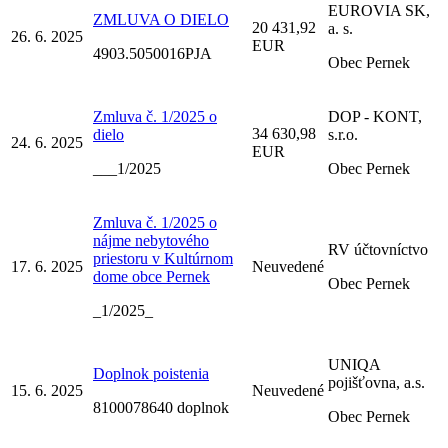
EUROVIA SK,
ZMLUVA O DIELO
20 431,92
a. s.
26. 6. 2025
EUR
4903.5050016PJA
Obec Pernek
Zmluva č. 1/2025 o
DOP - KONT,
34 630,98
dielo
s.r.o.
24. 6. 2025
EUR
___1/2025
Obec Pernek
Zmluva č. 1/2025 o
nájme nebytového
RV účtovníctvo
priestoru v Kultúrnom
17. 6. 2025
Neuvedené
dome obce Pernek
Obec Pernek
_1/2025_
UNIQA
Doplnok poistenia
pojišťovna, a.s.
15. 6. 2025
Neuvedené
8100078640 doplnok
Obec Pernek