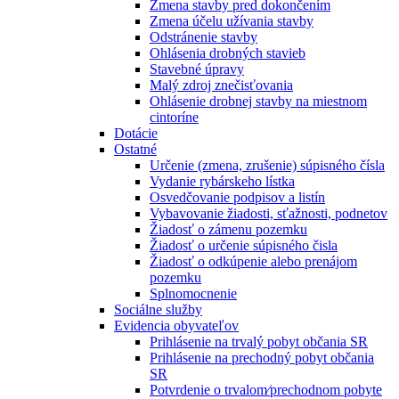
Zmena stavby pred dokončením
Zmena účelu užívania stavby
Odstránenie stavby
Ohlásenia drobných stavieb
Stavebné úpravy
Malý zdroj znečisťovania
Ohlásenie drobnej stavby na miestnom
cintoríne
Dotácie
Ostatné
Určenie (zmena, zrušenie) súpisného čísla
Vydanie rybárskeho lístka
Osvedčovanie podpisov a listín
Vybavovanie žiadosti, sťažnosti, podnetov
Žiadosť o zámenu pozemku
Žiadosť o určenie súpisného čisla
Žiadosť o odkúpenie alebo prenájom
pozemku
Splnomocnenie
Sociálne služby
Evidencia obyvateľov
Prihlásenie na trvalý pobyt občania SR
Prihlásenie na prechodný pobyt občania
SR
Potvrdenie o trvalom⁄prechodnom pobyte