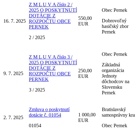
Z M L U V A číslo 2 /
2025 O POSKYTNUTÍ
Obec Pernek
DOTÁCIE Z
550,00
Dobrovoľný
16. 7. 2025
ROZPOČTU OBCE
EUR
hasičský zbor
PERNEK
Pernek
2 / 2025
Obec Pernek
Z M L U V A číslo 3 /
2025 O POSKYTNUTÍ
Základná
DOTÁCIE Z
organizácia
250,00
9. 7. 2025
ROZPOČTU OBCE
Jednoty
EUR
PERNEK
dôchodcov na
Slovensku
3 / 2025
Pernek
Zmluva o poskytnutí
Bratislavský
1 000,00
dotácie č. 01054
samosprávny kra
2. 7. 2025
EUR
01054
Obec Pernek