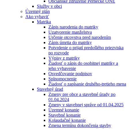
Občianske združenie Pernecké ONÉ
Služby v obci
Územný plán
Ako vybaviť
Matrika
Zápis narodenia do matriky
Uzatvorenie manželstva
Určenie otcovstva pred narodením
Zápis úmrtia do matriky
Potvrdenie o prijatí predošlého priezviska
po rozvode
Výpisy z matriky
Žiadosť o zápis do osobitnej matriky a
jeho vybavenie
Osvedčovanie podpisov
Splnomocnenie
Žiadosť o zapísanie druhého-tretieho mena
Stavebný úrad
Zmeny pre obce a stavebné úrady po
01.04.2024
Zmeny v stavebnej správe od 01.04.2025
Územné konanie
Stavebné konanie
Kolaudačné konanie
Zmena termínu dokončenia stavby