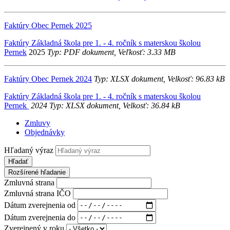
Faktúry Obec Pernek 2025
Faktúry Základná škola pre 1. - 4. ročník s materskou školou
Pernek
2025
Typ: PDF dokument, Veľkosť: 3.33 MB
Faktúry Obec Pernek 2024
Typ: XLSX dokument, Velkosť: 96.83 kB
Faktúry Základná škola pre 1. - 4. ročník s materskou školou
Pernek
2024 Typ: XLSX dokument, Velkosť: 36.84 kB
Zmluvy
Objednávky
Hľadaný výraz
Hľadať
Rozšírené hľadanie
Zmluvná strana
Zmluvná strana IČO
Dátum zverejnenia od
Dátum zverejnenia do
Zverejnený v roku