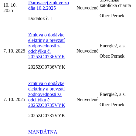
Darovacej zmluve zo
10. 10.
katolícka charita
Neuvedené
dňa 10.2.2025
2025
Obec Pernek
Dodatok č. 1
Zmluva o dodávke
elektriny a prevzatí
zodpovednosti za
Energie2, a.s.
7. 10. 2025
Neuvedené
odchýlku č.
Obec Pernek
2025ZO0736VYK
2025ZO0736VYK
Zmluva o dodávke
elektriny a prevzatí
zodpovednosti za
Energie2, a.s.
7. 10. 2025
Neuvedené
odchýlku č.
Obec Pernek
2025ZO0735VYK
2025ZO0735VYK
MANDÁTNA