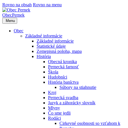
Rovno na obsah
Rovno na menu
Obec
Pernek
Menu
Obec
Základné informácie
Základné informácie
Štatistické údaje
Zemepisná poloha, mapa
História
Obecná kronika
Pernecká farnosť
Škola
Hudobníci
História baníctva
Súbory na stiahnutie
Kroj
Pernecká svadba
Jazyk a záhorácky slovník
Mlyny
Čo sme jedli
Rodáci
Cirkevné osobnosti so vzťahom k