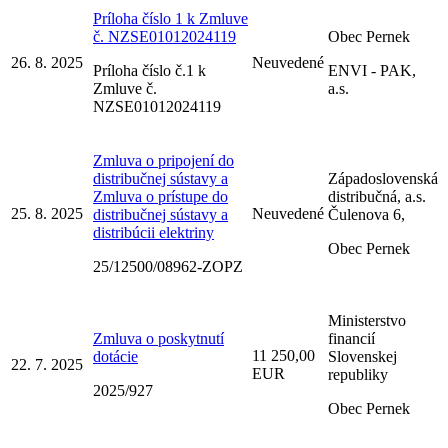
Príloha číslo 1 k Zmluve
č. NZSE01012024119
Obec Pernek
26. 8. 2025
Neuvedené
Príloha číslo č.1 k
ENVI - PAK,
Zmluve č.
a.s.
NZSE01012024119
Zmluva o pripojení do
distribučnej sústavy a
Západoslovenská
Zmluva o prístupe do
distribučná, a.s.
25. 8. 2025
Neuvedené
distribučnej sústavy a
Čulenova 6,
distribúcii elektriny
Obec Pernek
25/12500/08962-ZOPZ
Ministerstvo
Zmluva o poskytnutí
financií
11 250,00
dotácie
Slovenskej
22. 7. 2025
EUR
republiky
2025/927
Obec Pernek