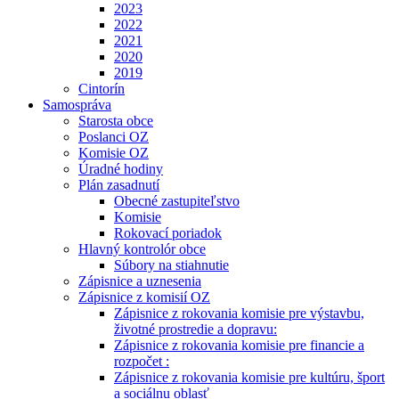
2023
2022
2021
2020
2019
Cintorín
Samospráva
Starosta obce
Poslanci OZ
Komisie OZ
Úradné hodiny
Plán zasadnutí
Obecné zastupiteľstvo
Komisie
Rokovací poriadok
Hlavný kontrolór obce
Súbory na stiahnutie
Zápisnice a uznesenia
Zápisnice z komisií OZ
Zápisnice z rokovania komisie pre výstavbu,
životné prostredie a dopravu:
Zápisnice z rokovania komisie pre financie a
rozpočet :
Zápisnice z rokovania komisie pre kultúru, šport
a sociálnu oblasť