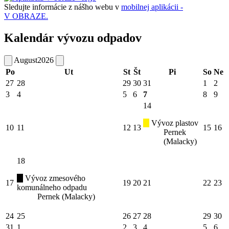
Sledujte informácie z nášho webu v
mobilnej aplikácii -
V OBRAZE.
Kalendár vývozu odpadov
August
2026
Po
Ut
St
Št
Pi
So
Ne
27
28
29
30
31
1
2
3
4
5
6
7
8
9
14
Vývoz plastov
10
11
12
13
15
16
Pernek
(Malacky)
18
Vývoz zmesového
17
19
20
21
22
23
komunálneho odpadu
Pernek (Malacky)
24
25
26
27
28
29
30
31
1
2
3
4
5
6