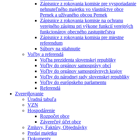
Zápisnice z rokovania komisie pre vysporiadanie
nehnuteľného majetku vo vlastníctve obce
Pernek a užívaného obcou Pernek
Zápisnice z rokovania komisie na ochranu
verejného záujmu pri výkone funkcií verejných
funkcionárov obecného zastupiteľstva
Zápisnice z rokovania komisia pre miestne
referendum
Súbory na stiahnutie
Voľby a referendá
Voľba prezidenta slovenskej republiky
Voľby do orgánov samosprávy obcí
Voľby do orgánov samosprávnych krajov
Voľby do národnej rady slovenskej republiky
Voľby do európskeho parlamentu
Referendá
Zverejňovanie
Úradná tabuľa
VZN
Hospodárenie
Rozpočet obce
Záverečný účet obce
Zmluvy, Faktúry, Objednávky
Predaj majetku
Dokumenty