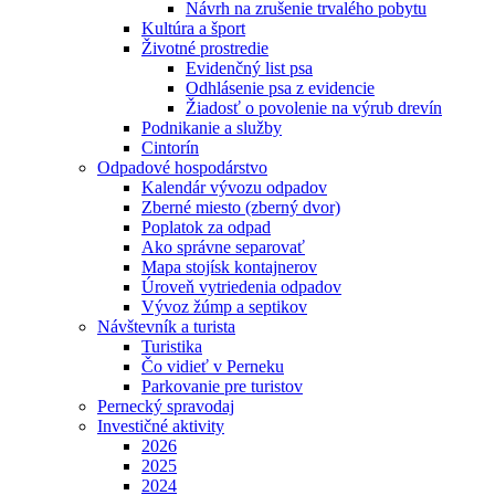
Návrh na zrušenie trvalého pobytu
Kultúra a šport
Životné prostredie
Evidenčný list psa
Odhlásenie psa z evidencie
Žiadosť o povolenie na výrub drevín
Podnikanie a služby
Cintorín
Odpadové hospodárstvo
Kalendár vývozu odpadov
Zberné miesto (zberný dvor)
Poplatok za odpad
Ako správne separovať
Mapa stojísk kontajnerov
Úroveň vytriedenia odpadov
Vývoz žúmp a septikov
Návštevník a turista
Turistika
Čo vidieť v Perneku
Parkovanie pre turistov
Pernecký spravodaj
Investičné aktivity
2026
2025
2024