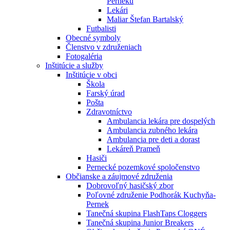
Perneku
Lekári
Maliar Štefan Bartalský
Futbalisti
Obecné symboly
Členstvo v združeniach
Fotogaléria
Inštitúcie a služby
Inštitúcie v obci
Škola
Farský úrad
Pošta
Zdravotníctvo
Ambulancia lekára pre dospelých
Ambulancia zubného lekára
Ambulancia pre deti a dorast
Lekáreň Prameň
Hasiči
Pernecké pozemkové spoločenstvo
Občianske a záujmové združenia
Dobrovoľný hasičský zbor
Poľovné združenie Podhorák Kuchyňa-
Pernek
Tanečná skupina FlashTaps Cloggers
Tanečná skupina Junior Breakers