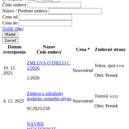
Číslo zmluvy
Názov / Predmet zmluvy
Cena od
Cena do
Zrušiť filter
Zavrieť
Dátum
Názov
Cena *
Zmluvné strany
zverejnenia
Číslo zmluvy
ZMLUVA O DIELO č.
Tekos, spol s r.o.
10. 12.
1/2026
Neuvedené
2025
Obec Pernek
1/2026
Zmluva o združenej
Torreol, s.r.o.
dodávke zemného plynu
4. 12. 2025
Neuvedené
Obec Pernek
SC2025/258
NÁVRH