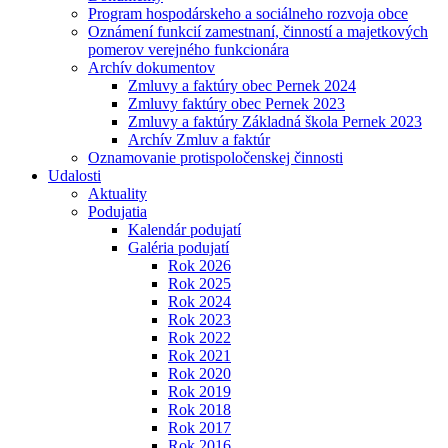
Program hospodárskeho a sociálneho rozvoja obce
Oznámení funkcií zamestnaní, činností a majetkových
pomerov verejného funkcionára
Archív dokumentov
Zmluvy a faktúry obec Pernek 2024
Zmluvy faktúry obec Pernek 2023
Zmluvy a faktúry Základná škola Pernek 2023
Archív Zmluv a faktúr
Oznamovanie protispoločenskej činnosti
Udalosti
Aktuality
Podujatia
Kalendár podujatí
Galéria podujatí
Rok 2026
Rok 2025
Rok 2024
Rok 2023
Rok 2022
Rok 2021
Rok 2020
Rok 2019
Rok 2018
Rok 2017
Rok 2016