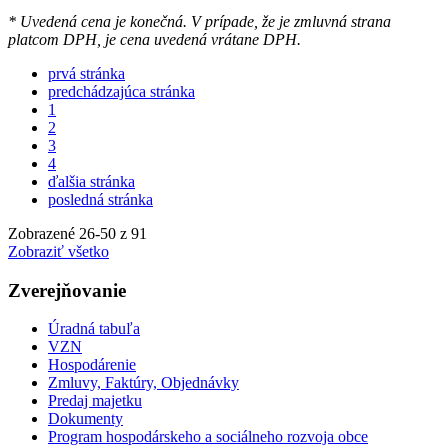
* Uvedená cena je konečná. V prípade, že je zmluvná strana
platcom DPH, je cena uvedená vrátane DPH.
prvá stránka
predchádzajúca stránka
1
2
3
4
ďalšia stránka
posledná stránka
Zobrazené
26
-
50
z 91
Zobraziť všetko
Zverejňovanie
Úradná tabuľa
VZN
Hospodárenie
Zmluvy, Faktúry, Objednávky
Predaj majetku
Dokumenty
Program hospodárskeho a sociálneho rozvoja obce