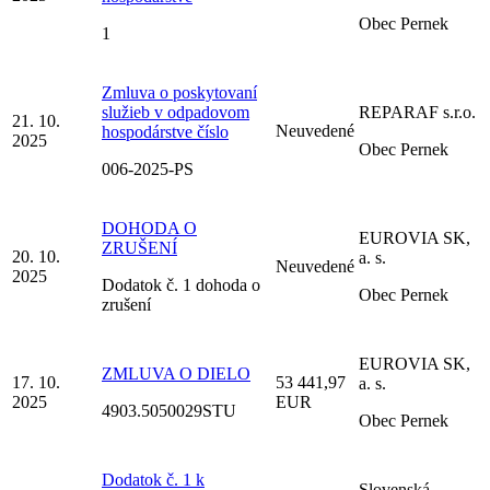
Obec Pernek
1
Zmluva o poskytovaní
služieb v odpadovom
REPARAF s.r.o.
21. 10.
Neuvedené
hospodárstve číslo
2025
Obec Pernek
006-2025-PS
DOHODA O
EUROVIA SK,
ZRUŠENÍ
20. 10.
a. s.
Neuvedené
2025
Dodatok č. 1 dohoda o
Obec Pernek
zrušení
EUROVIA SK,
ZMLUVA O DIELO
17. 10.
53 441,97
a. s.
2025
EUR
4903.5050029STU
Obec Pernek
Dodatok č. 1 k
Slovenská