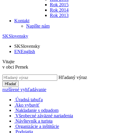
Rok 2015
Rok 2014
Rok 2013
Kontakt
Napíšte nám
SK
Slovensky
SK
Slovensky
EN
English
Vitajte
v obci Pernek
Hľadaný výraz
Hľadať
rozšírené vyhľadávanie
Úradná tabuľa
Ako vybaviť
Nakladanie s odpadom
Všeobecné záväzné nariadenia
Návštevník a turista
Organizácie a inštitúcie
Podujatia