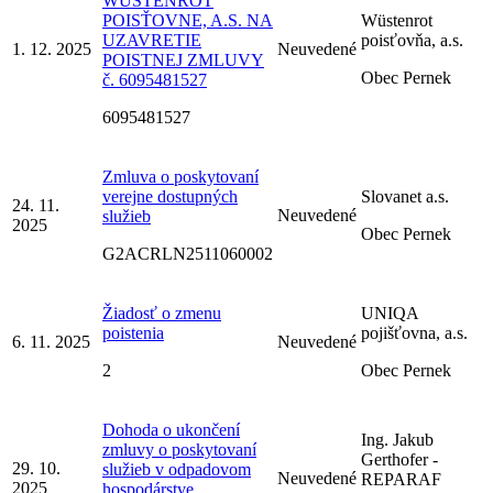
WÜSTENROT
POISŤOVNE, A.S. NA
Wüstenrot
UZAVRETIE
poisťovňa, a.s.
1. 12. 2025
Neuvedené
POISTNEJ ZMLUVY
Obec Pernek
č. 6095481527
6095481527
Zmluva o poskytovaní
verejne dostupných
Slovanet a.s.
24. 11.
Neuvedené
služieb
2025
Obec Pernek
G2ACRLN2511060002
Žiadosť o zmenu
UNIQA
poistenia
pojišťovna, a.s.
6. 11. 2025
Neuvedené
2
Obec Pernek
Dohoda o ukončení
Ing. Jakub
zmluvy o poskytovaní
Gerthofer -
29. 10.
služieb v odpadovom
Neuvedené
REPARAF
2025
hospodárstve