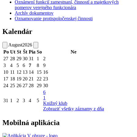
Oznámení funkcií zamestnaní, činností a majetkových
pomerov verejného funkcionára
Archív dokumentov
Oznamovanie protispoločenskej činnosti
Kalendár
August
2026
Po
Ut
St
Št
Pia
So
Ne
27
28
29
30
31
1
2
3
4
5
6
7
8
9
10
11
12
13
14
15
16
17
18
19
20
21
22
23
24
25
26
27
28
29
30
6
1
31
1
2
3
4
5
Knižný klub
Zobraziť všetky záznamy z dňa
Mobilná aplikácia