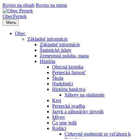
Rovno na obsah
Rovno na menu
Obec
Pernek
Menu
Obec
Základné informácie
Základné informácie
Štatistické údaje
Zemepisná poloha, mapa
História
Obecná kronika
Pernecká farnosť
Škola
Hudobníci
História baníctva
Súbory na stiahnutie
Kroj
Pernecká svadba
Jazyk a záhorácky slovník
Mlyny
Čo sme jedli
Rodáci
Cirkevné osobnosti so vzťahom k