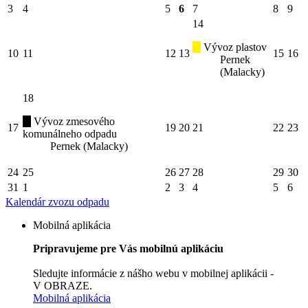
3
4
5
6
7
8
9
14
Vývoz plastov
10
11
12
13
15
16
Pernek
(Malacky)
18
Vývoz zmesového
17
19
20
21
22
23
komunálneho odpadu
Pernek (Malacky)
24
25
26
27
28
29
30
31
1
2
3
4
5
6
Kalendár zvozu odpadu
Mobilná aplikácia
Pripravujeme pre Vás mobilnú aplikáciu
Sledujte informácie z nášho webu v mobilnej aplikácii -
V OBRAZE.
Mobilná aplikácia