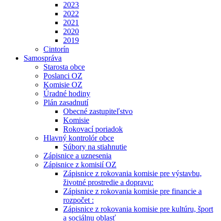
2023
2022
2021
2020
2019
Cintorín
Samospráva
Starosta obce
Poslanci OZ
Komisie OZ
Úradné hodiny
Plán zasadnutí
Obecné zastupiteľstvo
Komisie
Rokovací poriadok
Hlavný kontrolór obce
Súbory na stiahnutie
Zápisnice a uznesenia
Zápisnice z komisií OZ
Zápisnice z rokovania komisie pre výstavbu,
životné prostredie a dopravu:
Zápisnice z rokovania komisie pre financie a
rozpočet :
Zápisnice z rokovania komisie pre kultúru, šport
a sociálnu oblasť