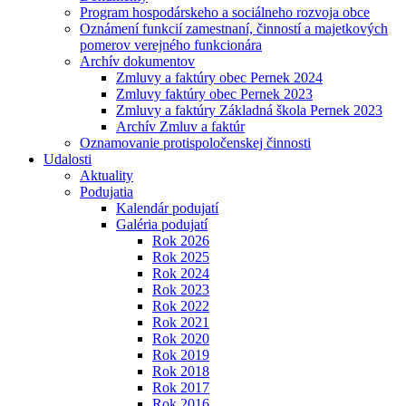
Program hospodárskeho a sociálneho rozvoja obce
Oznámení funkcií zamestnaní, činností a majetkových
pomerov verejného funkcionára
Archív dokumentov
Zmluvy a faktúry obec Pernek 2024
Zmluvy faktúry obec Pernek 2023
Zmluvy a faktúry Základná škola Pernek 2023
Archív Zmluv a faktúr
Oznamovanie protispoločenskej činnosti
Udalosti
Aktuality
Podujatia
Kalendár podujatí
Galéria podujatí
Rok 2026
Rok 2025
Rok 2024
Rok 2023
Rok 2022
Rok 2021
Rok 2020
Rok 2019
Rok 2018
Rok 2017
Rok 2016