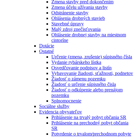
Zmena stavby pred dokončením
Zmena účelu užívania stavby
Odstránenie stavby
Ohlásenia drobných stavieb
Stavebné úpravy
Malý zdroj znečisťovania
Ohlásenie drobnej stavby na miestnom
cintoríne
Dotácie
Ostatné
Určenie (zmena, zrušenie) súpisného čísla
Vydanie rybárskeho lístka
Osvedčovanie podpisov a listín
Vybavovanie žiadosti, sťažnosti, podnetov
Žiadosť o zámenu pozemku
Žiadosť o určenie súpisného čisla
Žiadosť o odkúpenie alebo prenájom
pozemku
Splnomocnenie
Sociálne služby
Evidencia obyvateľov
Prihlásenie na trvalý pobyt občania SR
Prihlásenie na prechodný pobyt občania
SR
Potvrdenie o trvalom⁄prechodnom pobyte