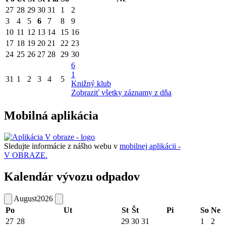
27
28
29
30
31
1
2
3
4
5
6
7
8
9
10
11
12
13
14
15
16
17
18
19
20
21
22
23
24
25
26
27
28
29
30
6
1
31
1
2
3
4
5
Knižný klub
Zobraziť všetky záznamy z dňa
Mobilná aplikácia
Sledujte informácie z nášho webu v
mobilnej aplikácii -
V OBRAZE.
Kalendár vývozu odpadov
August
2026
Po
Ut
St
Št
Pi
So
Ne
27
28
29
30
31
1
2