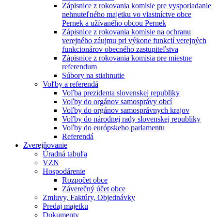
Zápisnice z rokovania komisie pre vysporiadanie
nehnuteľného majetku vo vlastníctve obce
Pernek a užívaného obcou Pernek
Zápisnice z rokovania komisie na ochranu
verejného záujmu pri výkone funkcií verejných
funkcionárov obecného zastupiteľstva
Zápisnice z rokovania komisia pre miestne
referendum
Súbory na stiahnutie
Voľby a referendá
Voľba prezidenta slovenskej republiky
Voľby do orgánov samosprávy obcí
Voľby do orgánov samosprávnych krajov
Voľby do národnej rady slovenskej republiky
Voľby do európskeho parlamentu
Referendá
Zverejňovanie
Úradná tabuľa
VZN
Hospodárenie
Rozpočet obce
Záverečný účet obce
Zmluvy, Faktúry, Objednávky
Predaj majetku
Dokumenty