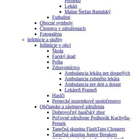
Perneku
Lekári
Maliar Štefan Bartalský
Futbalisti
Obecné symboly
Členstvo v združeniach
Fotogaléria
Inštitúcie a služby
Inštitúcie v obci
Škola
Farský úrad
Pošta
Zdravotníctvo
Ambulancia lekára pre dospelých
Ambulancia zubného lekára
Ambulancia pre deti a dorast
Lekáreň Prameň
Hasiči
Pernecké pozemkové spoločenstvo
Občianske a záujmové združenia
Dobrovoľný hasičský zbor
Poľovné združenie Podhorák Kuchyňa-
Pernek
Tanečná skupina FlashTaps Cloggers
Tanečná skupina Junior Breakers