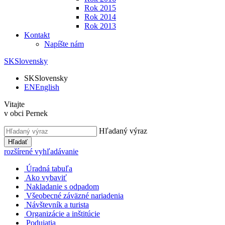
Rok 2015
Rok 2014
Rok 2013
Kontakt
Napíšte nám
SK
Slovensky
SK
Slovensky
EN
English
Vitajte
v obci Pernek
Hľadaný výraz
Hľadať
rozšírené vyhľadávanie
Úradná tabuľa
Ako vybaviť
Nakladanie s odpadom
Všeobecné záväzné nariadenia
Návštevník a turista
Organizácie a inštitúcie
Podujatia