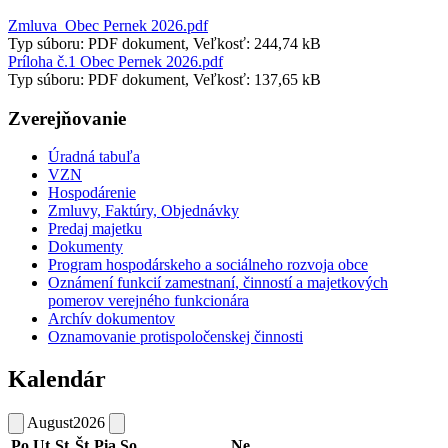
Zmluva_Obec Pernek 2026.pdf
Typ súboru: PDF dokument, Veľkosť: 244,74 kB
Príloha č.1 Obec Pernek 2026.pdf
Typ súboru: PDF dokument, Veľkosť: 137,65 kB
Zverejňovanie
Úradná tabuľa
VZN
Hospodárenie
Zmluvy, Faktúry, Objednávky
Predaj majetku
Dokumenty
Program hospodárskeho a sociálneho rozvoja obce
Oznámení funkcií zamestnaní, činností a majetkových
pomerov verejného funkcionára
Archív dokumentov
Oznamovanie protispoločenskej činnosti
Kalendár
August
2026
Po
Ut
St
Št
Pia
So
Ne