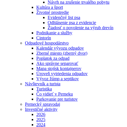
Návrh na zrušenie trvalého pobytu
Kultúra a šport
Životné prostredie
Evidenčný list psa
Odhlásenie psa z evidencie
Žiadosť o povolenie na výrub drevín
Podnikanie a služby
Cintorín
Odpadové hospodárstvo
Kalendár vývozu odpadov
Zberné miesto (zberný dvor)
Poplatok za odpad
Ako správne separovať
Mapa stojísk kontajnerov
Úroveň vytriedenia odpadov
Vývoz žúmp a septikov
Návštevník a turista
Turistika
Čo vidieť v Perneku
Parkovanie pre turistov
Pernecký spravodaj
Investičné aktivity
2026
2025
2024