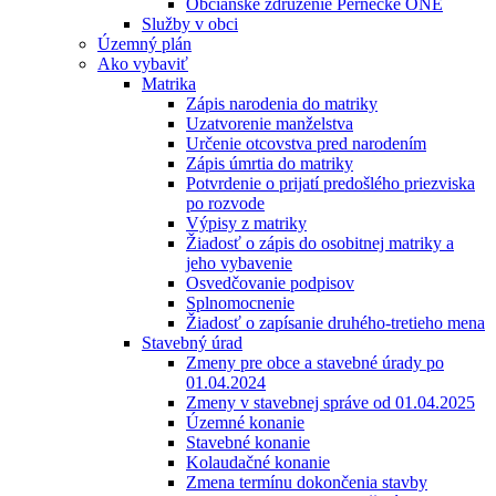
Občianske združenie Pernecké ONÉ
Služby v obci
Územný plán
Ako vybaviť
Matrika
Zápis narodenia do matriky
Uzatvorenie manželstva
Určenie otcovstva pred narodením
Zápis úmrtia do matriky
Potvrdenie o prijatí predošlého priezviska
po rozvode
Výpisy z matriky
Žiadosť o zápis do osobitnej matriky a
jeho vybavenie
Osvedčovanie podpisov
Splnomocnenie
Žiadosť o zapísanie druhého-tretieho mena
Stavebný úrad
Zmeny pre obce a stavebné úrady po
01.04.2024
Zmeny v stavebnej správe od 01.04.2025
Územné konanie
Stavebné konanie
Kolaudačné konanie
Zmena termínu dokončenia stavby