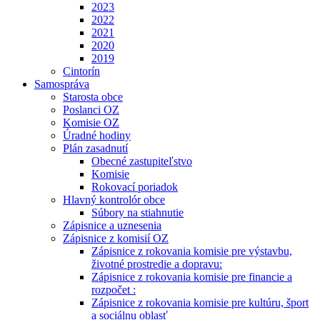
2023
2022
2021
2020
2019
Cintorín
Samospráva
Starosta obce
Poslanci OZ
Komisie OZ
Úradné hodiny
Plán zasadnutí
Obecné zastupiteľstvo
Komisie
Rokovací poriadok
Hlavný kontrolór obce
Súbory na stiahnutie
Zápisnice a uznesenia
Zápisnice z komisií OZ
Zápisnice z rokovania komisie pre výstavbu,
životné prostredie a dopravu:
Zápisnice z rokovania komisie pre financie a
rozpočet :
Zápisnice z rokovania komisie pre kultúru, šport
a sociálnu oblasť