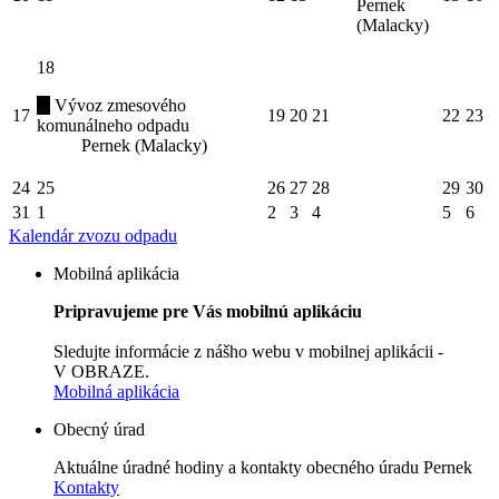
Pernek
(Malacky)
18
Vývoz zmesového
17
19
20
21
22
23
komunálneho odpadu
Pernek (Malacky)
24
25
26
27
28
29
30
31
1
2
3
4
5
6
Kalendár zvozu odpadu
Mobilná aplikácia
Pripravujeme pre Vás mobilnú aplikáciu
Sledujte informácie z nášho webu v mobilnej aplikácii -
V OBRAZE.
Mobilná aplikácia
Obecný úrad
Aktuálne úradné hodiny a kontakty obecného úradu Pernek
Kontakty