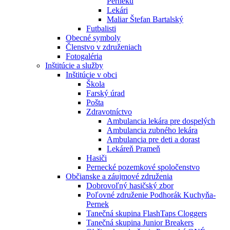
Perneku
Lekári
Maliar Štefan Bartalský
Futbalisti
Obecné symboly
Členstvo v združeniach
Fotogaléria
Inštitúcie a služby
Inštitúcie v obci
Škola
Farský úrad
Pošta
Zdravotníctvo
Ambulancia lekára pre dospelých
Ambulancia zubného lekára
Ambulancia pre deti a dorast
Lekáreň Prameň
Hasiči
Pernecké pozemkové spoločenstvo
Občianske a záujmové združenia
Dobrovoľný hasičský zbor
Poľovné združenie Podhorák Kuchyňa-
Pernek
Tanečná skupina FlashTaps Cloggers
Tanečná skupina Junior Breakers