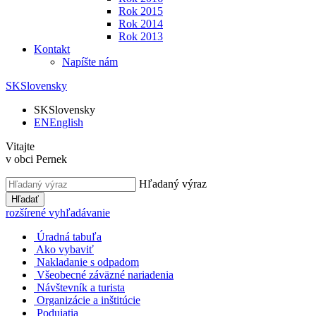
Rok 2015
Rok 2014
Rok 2013
Kontakt
Napíšte nám
SK
Slovensky
SK
Slovensky
EN
English
Vitajte
v obci Pernek
Hľadaný výraz
Hľadať
rozšírené vyhľadávanie
Úradná tabuľa
Ako vybaviť
Nakladanie s odpadom
Všeobecné záväzné nariadenia
Návštevník a turista
Organizácie a inštitúcie
Podujatia