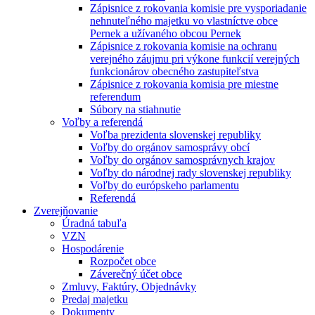
Zápisnice z rokovania komisie pre vysporiadanie
nehnuteľného majetku vo vlastníctve obce
Pernek a užívaného obcou Pernek
Zápisnice z rokovania komisie na ochranu
verejného záujmu pri výkone funkcií verejných
funkcionárov obecného zastupiteľstva
Zápisnice z rokovania komisia pre miestne
referendum
Súbory na stiahnutie
Voľby a referendá
Voľba prezidenta slovenskej republiky
Voľby do orgánov samosprávy obcí
Voľby do orgánov samosprávnych krajov
Voľby do národnej rady slovenskej republiky
Voľby do európskeho parlamentu
Referendá
Zverejňovanie
Úradná tabuľa
VZN
Hospodárenie
Rozpočet obce
Záverečný účet obce
Zmluvy, Faktúry, Objednávky
Predaj majetku
Dokumenty