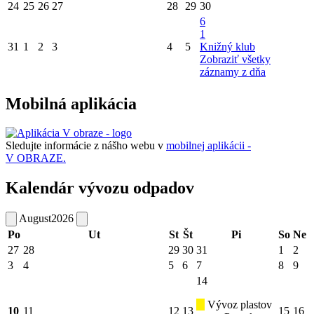
24
25
26
27
28
29
30
6
1
31
1
2
3
4
5
Knižný klub
Zobraziť všetky
záznamy z dňa
Mobilná aplikácia
Sledujte informácie z nášho webu v
mobilnej aplikácii -
V OBRAZE.
Kalendár vývozu odpadov
August
2026
Po
Ut
St
Št
Pi
So
Ne
27
28
29
30
31
1
2
3
4
5
6
7
8
9
14
Vývoz plastov
10
11
12
13
15
16