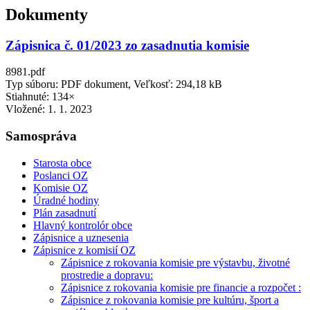
Dokumenty
Zápisnica č. 01/2023 zo zasadnutia komisie
8981.pdf
Typ súboru: PDF dokument, Veľkosť: 294,18 kB
Stiahnuté: 134×
Vložené:
1. 1. 2023
Samospráva
Starosta obce
Poslanci OZ
Komisie OZ
Úradné hodiny
Plán zasadnutí
Hlavný kontrolór obce
Zápisnice a uznesenia
Zápisnice z komisií OZ
Zápisnice z rokovania komisie pre výstavbu, životné
prostredie a dopravu:
Zápisnice z rokovania komisie pre financie a rozpočet :
Zápisnice z rokovania komisie pre kultúru, šport a