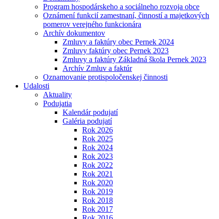
Program hospodárskeho a sociálneho rozvoja obce
Oznámení funkcií zamestnaní, činností a majetkových
pomerov verejného funkcionára
Archív dokumentov
Zmluvy a faktúry obec Pernek 2024
Zmluvy faktúry obec Pernek 2023
Zmluvy a faktúry Základná škola Pernek 2023
Archív Zmluv a faktúr
Oznamovanie protispoločenskej činnosti
Udalosti
Aktuality
Podujatia
Kalendár podujatí
Galéria podujatí
Rok 2026
Rok 2025
Rok 2024
Rok 2023
Rok 2022
Rok 2021
Rok 2020
Rok 2019
Rok 2018
Rok 2017
Rok 2016