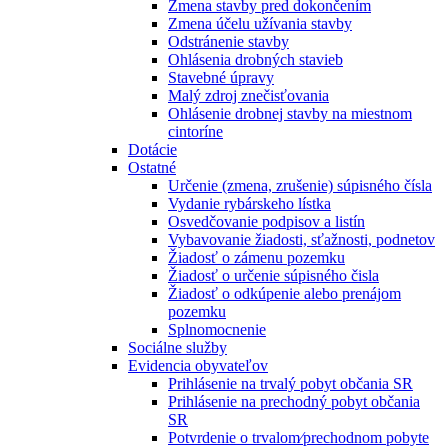
Zmena stavby pred dokončením
Zmena účelu užívania stavby
Odstránenie stavby
Ohlásenia drobných stavieb
Stavebné úpravy
Malý zdroj znečisťovania
Ohlásenie drobnej stavby na miestnom
cintoríne
Dotácie
Ostatné
Určenie (zmena, zrušenie) súpisného čísla
Vydanie rybárskeho lístka
Osvedčovanie podpisov a listín
Vybavovanie žiadosti, sťažnosti, podnetov
Žiadosť o zámenu pozemku
Žiadosť o určenie súpisného čisla
Žiadosť o odkúpenie alebo prenájom
pozemku
Splnomocnenie
Sociálne služby
Evidencia obyvateľov
Prihlásenie na trvalý pobyt občania SR
Prihlásenie na prechodný pobyt občania
SR
Potvrdenie o trvalom⁄prechodnom pobyte