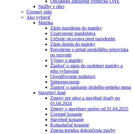
Občianske združenie Pernecké ONÉ
Služby v obci
Územný plán
Ako vybaviť
Matrika
Zápis narodenia do matriky
Uzatvorenie manželstva
Určenie otcovstva pred narodením
Zápis úmrtia do matriky
Potvrdenie o prijatí predošlého priezviska
po rozvode
Výpisy z matriky
Žiadosť o zápis do osobitnej matriky a
jeho vybavenie
Osvedčovanie podpisov
Splnomocnenie
Žiadosť o zapísanie druhého-tretieho mena
Stavebný úrad
Zmeny pre obce a stavebné úrady po
01.04.2024
Zmeny v stavebnej správe od 01.04.2025
Územné konanie
Stavebné konanie
Kolaudačné konanie
Zmena termínu dokončenia stavby