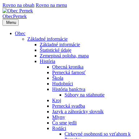
Rovno na obsah
Rovno na menu
Obec
Pernek
Menu
Obec
Základné informácie
Základné informácie
Štatistické údaje
Zemepisná poloha, mapa
História
Obecná kronika
Pernecká farnosť
Škola
Hudobníci
História baníctva
Súbory na stiahnutie
Kroj
Pernecká svadba
Jazyk a záhorácky slovník
Mlyny
Čo sme jedli
Rodáci
Cirkevné osobnosti so vzťahom k