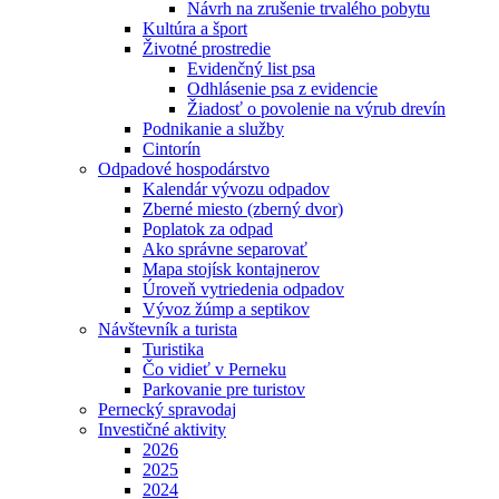
Návrh na zrušenie trvalého pobytu
Kultúra a šport
Životné prostredie
Evidenčný list psa
Odhlásenie psa z evidencie
Žiadosť o povolenie na výrub drevín
Podnikanie a služby
Cintorín
Odpadové hospodárstvo
Kalendár vývozu odpadov
Zberné miesto (zberný dvor)
Poplatok za odpad
Ako správne separovať
Mapa stojísk kontajnerov
Úroveň vytriedenia odpadov
Vývoz žúmp a septikov
Návštevník a turista
Turistika
Čo vidieť v Perneku
Parkovanie pre turistov
Pernecký spravodaj
Investičné aktivity
2026
2025
2024