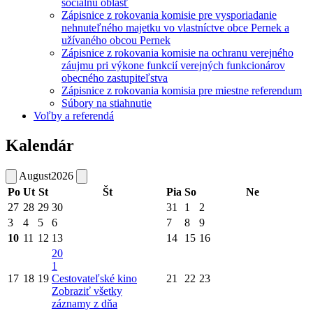
sociálnu oblasť
Zápisnice z rokovania komisie pre vysporiadanie
nehnuteľného majetku vo vlastníctve obce Pernek a
užívaného obcou Pernek
Zápisnice z rokovania komisie na ochranu verejného
záujmu pri výkone funkcií verejných funkcionárov
obecného zastupiteľstva
Zápisnice z rokovania komisia pre miestne referendum
Súbory na stiahnutie
Voľby a referendá
Kalendár
August
2026
Po
Ut
St
Št
Pia
So
Ne
27
28
29
30
31
1
2
3
4
5
6
7
8
9
10
11
12
13
14
15
16
20
1
17
18
19
Cestovateľské kino
21
22
23
Zobraziť všetky
záznamy z dňa