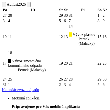
August
2026
Po
Ut
St
Št
Pi
So
Ne
27
28
29
30
31
1
2
3
4
5
6
7
8
9
14
Vývoz plastov
10
11
12
13
15
16
Pernek
(Malacky)
18
Vývoz zmesového
17
19
20
21
22
23
komunálneho odpadu
Pernek (Malacky)
24
25
26
27
28
29
30
31
1
2
3
4
5
6
Kalendár zvozu odpadu
Mobilná aplikácia
Pripravujeme pre Vás mobilnú aplikáciu