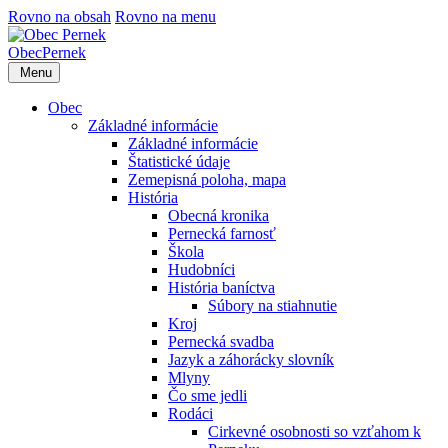
Rovno na obsah
Rovno na menu
Obec
Pernek
Menu
Obec
Základné informácie
Základné informácie
Štatistické údaje
Zemepisná poloha, mapa
História
Obecná kronika
Pernecká farnosť
Škola
Hudobníci
História baníctva
Súbory na stiahnutie
Kroj
Pernecká svadba
Jazyk a záhorácky slovník
Mlyny
Čo sme jedli
Rodáci
Cirkevné osobnosti so vzťahom k