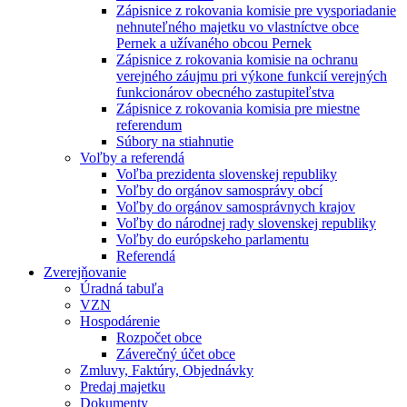
Zápisnice z rokovania komisie pre vysporiadanie
nehnuteľného majetku vo vlastníctve obce
Pernek a užívaného obcou Pernek
Zápisnice z rokovania komisie na ochranu
verejného záujmu pri výkone funkcií verejných
funkcionárov obecného zastupiteľstva
Zápisnice z rokovania komisia pre miestne
referendum
Súbory na stiahnutie
Voľby a referendá
Voľba prezidenta slovenskej republiky
Voľby do orgánov samosprávy obcí
Voľby do orgánov samosprávnych krajov
Voľby do národnej rady slovenskej republiky
Voľby do európskeho parlamentu
Referendá
Zverejňovanie
Úradná tabuľa
VZN
Hospodárenie
Rozpočet obce
Záverečný účet obce
Zmluvy, Faktúry, Objednávky
Predaj majetku
Dokumenty