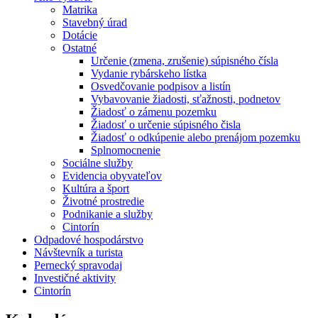
Matrika
Stavebný úrad
Dotácie
Ostatné
Určenie (zmena, zrušenie) súpisného čísla
Vydanie rybárskeho lístka
Osvedčovanie podpisov a listín
Vybavovanie žiadosti, sťažnosti, podnetov
Žiadosť o zámenu pozemku
Žiadosť o určenie súpisného čisla
Žiadosť o odkúpenie alebo prenájom pozemku
Splnomocnenie
Sociálne služby
Evidencia obyvateľov
Kultúra a šport
Životné prostredie
Podnikanie a služby
Cintorín
Odpadové hospodárstvo
Návštevník a turista
Pernecký spravodaj
Investičné aktivity
Cintorín