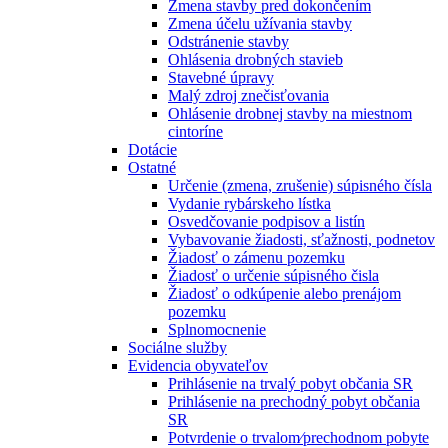
Zmena stavby pred dokončením
Zmena účelu užívania stavby
Odstránenie stavby
Ohlásenia drobných stavieb
Stavebné úpravy
Malý zdroj znečisťovania
Ohlásenie drobnej stavby na miestnom
cintoríne
Dotácie
Ostatné
Určenie (zmena, zrušenie) súpisného čísla
Vydanie rybárskeho lístka
Osvedčovanie podpisov a listín
Vybavovanie žiadosti, sťažnosti, podnetov
Žiadosť o zámenu pozemku
Žiadosť o určenie súpisného čisla
Žiadosť o odkúpenie alebo prenájom
pozemku
Splnomocnenie
Sociálne služby
Evidencia obyvateľov
Prihlásenie na trvalý pobyt občania SR
Prihlásenie na prechodný pobyt občania
SR
Potvrdenie o trvalom⁄prechodnom pobyte