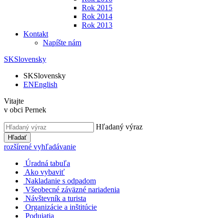
Rok 2015
Rok 2014
Rok 2013
Kontakt
Napíšte nám
SK
Slovensky
SK
Slovensky
EN
English
Vitajte
v obci Pernek
Hľadaný výraz
Hľadať
rozšírené vyhľadávanie
Úradná tabuľa
Ako vybaviť
Nakladanie s odpadom
Všeobecné záväzné nariadenia
Návštevník a turista
Organizácie a inštitúcie
Podujatia