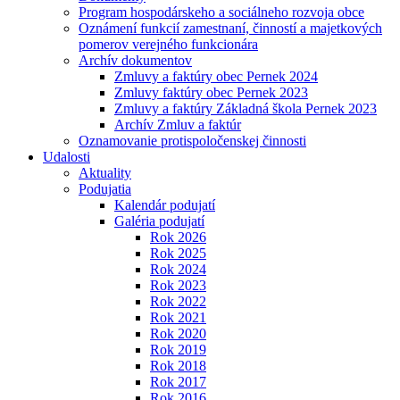
Program hospodárskeho a sociálneho rozvoja obce
Oznámení funkcií zamestnaní, činností a majetkových
pomerov verejného funkcionára
Archív dokumentov
Zmluvy a faktúry obec Pernek 2024
Zmluvy faktúry obec Pernek 2023
Zmluvy a faktúry Základná škola Pernek 2023
Archív Zmluv a faktúr
Oznamovanie protispoločenskej činnosti
Udalosti
Aktuality
Podujatia
Kalendár podujatí
Galéria podujatí
Rok 2026
Rok 2025
Rok 2024
Rok 2023
Rok 2022
Rok 2021
Rok 2020
Rok 2019
Rok 2018
Rok 2017
Rok 2016