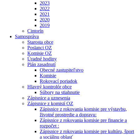
2023
2022
2021
2020
2019
Cintorín
Samospráva
Starosta obce
Poslanci OZ
Komisie OZ
Úradné hodiny
Plán zasadnutí
Obecné zastupiteľstvo
Komisie
Rokovací poriadok
Hlavný kontrolór obce
Súbory na stiahnutie
Zápisnice a uznesenia
Zápisnice z komisií OZ
Zápisnice z rokovania komisie pre výstavbu,
životné prostredie a dopravu:
Zápisnice z rokovania komisie pre financie a
rozpočet :
Zápisnice z rokovania komisie pre kultúru, šport
a sociálnu oblasť