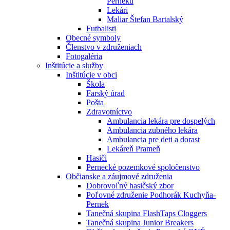
Perneku
Lekári
Maliar Štefan Bartalský
Futbalisti
Obecné symboly
Členstvo v združeniach
Fotogaléria
Inštitúcie a služby
Inštitúcie v obci
Škola
Farský úrad
Pošta
Zdravotníctvo
Ambulancia lekára pre dospelých
Ambulancia zubného lekára
Ambulancia pre deti a dorast
Lekáreň Prameň
Hasiči
Pernecké pozemkové spoločenstvo
Občianske a záujmové združenia
Dobrovoľný hasičský zbor
Poľovné združenie Podhorák Kuchyňa-
Pernek
Tanečná skupina FlashTaps Cloggers
Tanečná skupina Junior Breakers