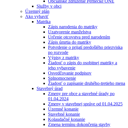
Občianske združenie Pernecké ONÉ
Služby v obci
Územný plán
Ako vybaviť
Matrika
Zápis narodenia do matriky
Uzatvorenie manželstva
Určenie otcovstva pred narodením
Zápis úmrtia do matriky
Potvrdenie o prijatí predošlého priezviska
po rozvode
Výpisy z matriky
Žiadosť o zápis do osobitnej matriky a
jeho vybavenie
Osvedčovanie podpisov
Splnomocnenie
Žiadosť o zapísanie druhého-tretieho mena
Stavebný úrad
Zmeny pre obce a stavebné úrady po
01.04.2024
Zmeny v stavebnej správe od 01.04.2025
Územné konanie
Stavebné konanie
Kolaudačné konanie
Zmena termínu dokončenia stavby