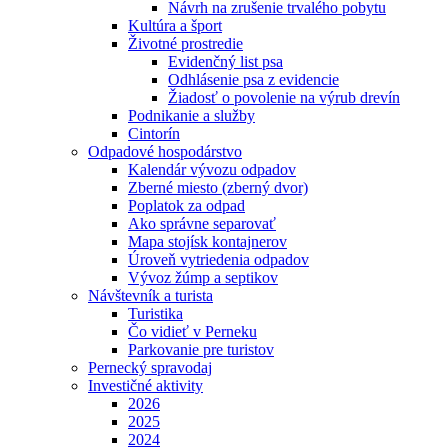
Návrh na zrušenie trvalého pobytu
Kultúra a šport
Životné prostredie
Evidenčný list psa
Odhlásenie psa z evidencie
Žiadosť o povolenie na výrub drevín
Podnikanie a služby
Cintorín
Odpadové hospodárstvo
Kalendár vývozu odpadov
Zberné miesto (zberný dvor)
Poplatok za odpad
Ako správne separovať
Mapa stojísk kontajnerov
Úroveň vytriedenia odpadov
Vývoz žúmp a septikov
Návštevník a turista
Turistika
Čo vidieť v Perneku
Parkovanie pre turistov
Pernecký spravodaj
Investičné aktivity
2026
2025
2024