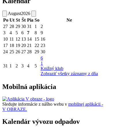
Kalendár
August
2026
Po
Ut
St
Št
Pia
So
Ne
27
28
29
30
31
1
2
3
4
5
6
7
8
9
10
11
12
13
14
15
16
17
18
19
20
21
22
23
24
25
26
27
28
29
30
6
1
31
1
2
3
4
5
Knižný klub
Zobraziť všetky záznamy z dňa
Mobilná aplikácia
Sledujte informácie z nášho webu v
mobilnej aplikácii -
V OBRAZE.
Kalendár vývozu odpadov