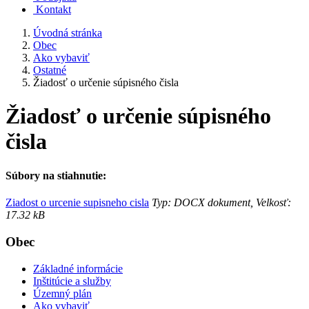
Kontakt
Úvodná stránka
Obec
Ako vybaviť
Ostatné
Žiadosť o určenie súpisného čisla
Žiadosť o určenie súpisného
čisla
Súbory na stiahnutie:
Ziadost o urcenie supisneho cisla
Typ: DOCX dokument, Velkosť:
17.32 kB
Obec
Základné informácie
Inštitúcie a služby
Územný plán
Ako vybaviť