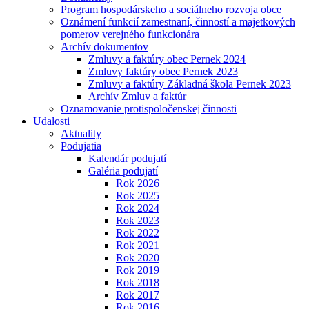
Program hospodárskeho a sociálneho rozvoja obce
Oznámení funkcií zamestnaní, činností a majetkových
pomerov verejného funkcionára
Archív dokumentov
Zmluvy a faktúry obec Pernek 2024
Zmluvy faktúry obec Pernek 2023
Zmluvy a faktúry Základná škola Pernek 2023
Archív Zmluv a faktúr
Oznamovanie protispoločenskej činnosti
Udalosti
Aktuality
Podujatia
Kalendár podujatí
Galéria podujatí
Rok 2026
Rok 2025
Rok 2024
Rok 2023
Rok 2022
Rok 2021
Rok 2020
Rok 2019
Rok 2018
Rok 2017
Rok 2016