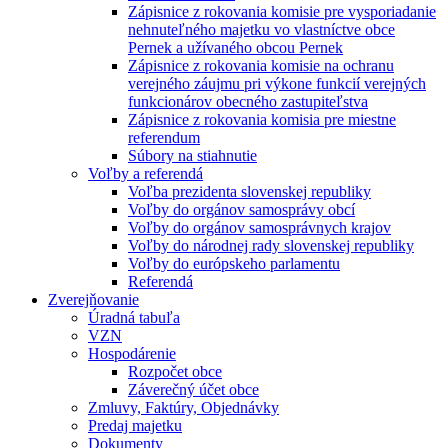
Zápisnice z rokovania komisie pre vysporiadanie
nehnuteľného majetku vo vlastníctve obce
Pernek a užívaného obcou Pernek
Zápisnice z rokovania komisie na ochranu
verejného záujmu pri výkone funkcií verejných
funkcionárov obecného zastupiteľstva
Zápisnice z rokovania komisia pre miestne
referendum
Súbory na stiahnutie
Voľby a referendá
Voľba prezidenta slovenskej republiky
Voľby do orgánov samosprávy obcí
Voľby do orgánov samosprávnych krajov
Voľby do národnej rady slovenskej republiky
Voľby do európskeho parlamentu
Referendá
Zverejňovanie
Úradná tabuľa
VZN
Hospodárenie
Rozpočet obce
Záverečný účet obce
Zmluvy, Faktúry, Objednávky
Predaj majetku
Dokumenty