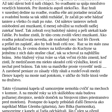
Až takí slávni boli tí naši chlapci. So svadbami sa spája množstvo
veselých historiek. Pre ilustráciu aspoň niekoľko. Raz hrali
v susednej dedine na svadbe, svadba ešte ani poriadne nezačala
a svadobní hostia sa tak stihli rozhádať, že začali po sebe hádzať
taniere a všetko čo mali po ruke. Od náletov tanierov neboli
oslobodení ani muzikanti, tí menej odvážni sa rozhodli radšej
zutekať hneď. Tak zobrali svoj hudobný nástroj a peši utekali kade
ľahšie. Po hodine zistili, že túto cestu zvolili všetci muzikanti. Ako
svadba pokračovala nevedia, ale svadobný otec bol fér človek
a prišiel im zaplatiť, ako by boli hrali celú noc. Raz sa im stalo zasa
napríklad to, že cestou domov na križovatke do Kuchyne sa
jednému z nich dalo strašne cikať, tak sa schoval za najbližšiu
bránu. Jeho blažený výraz tváre sa však veľmi rýchlo zmenil, keď
zistil, že medzičasom mu niekto ukradol celú výslužku, ktorú si
nechal pred bránou. Tak toto sa manželke proste vysvetliť nedá ....
A zarobené peniaze zo zásady vždy rátali a rozdeľovali medzi
členov kapely na moste nad potokom, v uličke do Strže ktorá vedie
na družstvo.
Takto významná kapela už samozrejme nemohla cvičiť na mechoch
v komore. A na mnohé roky sa ich skúšobňou stala budova
požiarnej zbrojnice, neskôr domček na Strojovni (dnes priestranstvo
pred motelom). Postupne do kapely pribúdali ďalší členovia ako
napríklad Milan Glemba (gitarista), Jaro Bilka (harmonika),
samozrejme z kapely aj ľudia odchádzali. Ján Čulen sa oženil