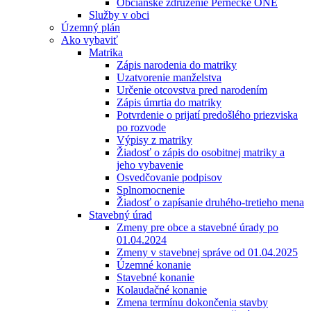
Občianske združenie Pernecké ONÉ
Služby v obci
Územný plán
Ako vybaviť
Matrika
Zápis narodenia do matriky
Uzatvorenie manželstva
Určenie otcovstva pred narodením
Zápis úmrtia do matriky
Potvrdenie o prijatí predošlého priezviska
po rozvode
Výpisy z matriky
Žiadosť o zápis do osobitnej matriky a
jeho vybavenie
Osvedčovanie podpisov
Splnomocnenie
Žiadosť o zapísanie druhého-tretieho mena
Stavebný úrad
Zmeny pre obce a stavebné úrady po
01.04.2024
Zmeny v stavebnej správe od 01.04.2025
Územné konanie
Stavebné konanie
Kolaudačné konanie
Zmena termínu dokončenia stavby