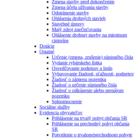
Zmena stavby pred dokončením
Zmena účelu užívania stavby
Odstránenie stavby
Ohlásenia drobných stavieb
Stavebné úpravy
Malý zdroj znečisťovania
Ohlásenie drobnej stavby na miestnom
cintoríne
Dotácie
Ostatné
Určenie (zmena, zrušenie) súpisného čísla
Vydanie rybárskeho lístka
Osvedčovanie podpisov a listín
Vybavovanie žiadosti, sťažnosti, podnetov
Žiadosť o zámenu pozemku
Žiadosť o určenie súpisného čisla
Žiadosť o odkúpenie alebo prenájom
pozemku
Splnomocnenie
Sociálne služby
Evidencia obyvateľov
Prihlásenie na trvalý pobyt občania SR
Prihlásenie na prechodný pobyt občania
SR
Potvrdenie o trvalom⁄prechodnom pobyte