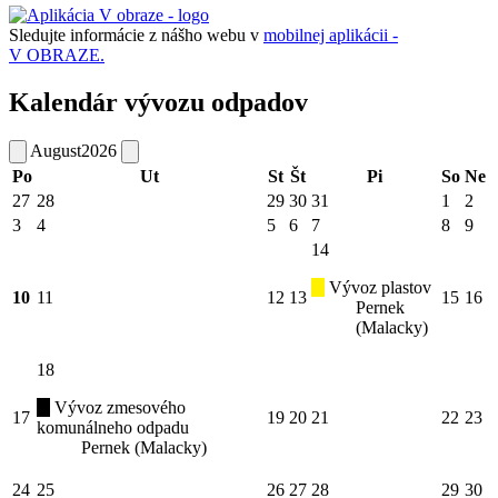
Sledujte informácie z nášho webu v
mobilnej aplikácii -
V OBRAZE.
Kalendár vývozu odpadov
August
2026
Po
Ut
St
Št
Pi
So
Ne
27
28
29
30
31
1
2
3
4
5
6
7
8
9
14
Vývoz plastov
10
11
12
13
15
16
Pernek
(Malacky)
18
Vývoz zmesového
17
19
20
21
22
23
komunálneho odpadu
Pernek (Malacky)
24
25
26
27
28
29
30