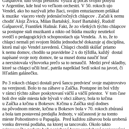
Gašparovič túto svoju prednosť využil aj počas svojho pobytu
v Argentíne, kde hral vo veľkom orchestri. V 50. rokoch ujo
Vendel, ako ho nazývali jeho žiaci, svojim entuziazmom prilákal
k muzike viacero vtedy jedenásťročných chlapcov . Začali k nemu
chodiť Alojz Živica, Milan Bartalský, Jozef Bartalský, Rudolf
Gašparovič, František Halinár. Fakt, že zo všetkých týchto chlapcov
sa postupne stali muzikanti a nikto od štúdia muziky neutiekol
svedčí o pedagogických schopnostiach uja Vendela. A to, že to
chlapci nemali pri svojom štúdiu jednoduché dokazuje aj disciplína,
ktorú mal ujo Vendel zavedenú. Chlapci chodili skúšať priamo
k nemu domov, chodilo sa pravidelne 2 x do týždňa, každý dostal
napísané svoje noty domov, tie sa musel doma naučiť hrať
a neexistovala výhovorka prečo sa to nenaučil. Medzi prvé skladby,
ktoré sa chlapci učili hrať, patrila napríklad Sedí sokol na javori, či
Hľadám galánečku.
Po 3 rokoch chlapci dostali prvú šancu predviesť svoje majstrovstvo
na verejnosti. Bolo to na zábave u Zaíčka. Postupne im bol vždy
v rámci týchto zábav poskytovaní väčší a väčší priestor. V tom čase
boli dve stále miesta kde bývali v obci zábavy, bola to krčma
u Zaíčka a krčma u Bokesov. Krčma u Zaíčka stojí dodnes
na pôvodnom mieste, krčma u Bokesov bola v 70. rokoch zbúraná
a bola tam postavená predajňa Jednoty, v súčasnosti je na tomto
mieste Pohostinstvo u Papagája. Pred každou zábavou bola urobená
vonku drevená podlaha, na ktorej sa tancovalo. Okolo takto