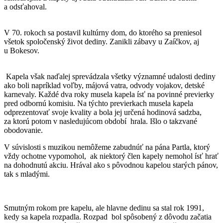
a odsťahoval.
V 70. rokoch sa postavil kultúrny dom, do ktorého sa preniesol
všetok spoločenský život dediny. Zanikli zábavy u Zaíčkov, aj
u Bokesov.
Kapela však naďalej sprevádzala všetky významné udalosti dediny
ako boli napríklad voľby, májová vatra, odvody vojakov, detské
karnevaly. Každé dva roky musela kapela ísť na povinné previerky
pred odbornú komisiu. Na týchto previerkach musela kapela
odprezentovať svoje kvality a bola jej určená hodinová sadzba,
za ktorú potom v nasledujúcom období hrala. Išlo o takzvané
obodovanie.
V súvislosti s muzikou nemôžeme zabudnúť na pána Partla, ktorý
vždy ochotne vypomohol, ak niektorý člen kapely nemohol ísť hrať
na dohodnutú akciu. Hrával ako s pôvodnou kapelou starých pánov,
tak s mladými.
Smutným rokom pre kapelu, ale hlavne dedinu sa stal rok 1991,
kedy sa kapela rozpadla. Rozpad bol spôsobený z dôvodu začatia