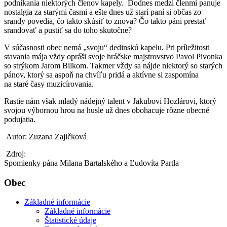
podnikania niektorých členov kapely. Dodnes medzi členmi panuje
nostalgia za starými časmi a ešte dnes už starí paní si občas zo
srandy povedia, čo takto skúsiť to znova? Čo takto páni prestať
srandovať a pustiť sa do toho skutočne?
V súčasnosti obec nemá „svoju“ dedinskú kapelu. Pri príležitosti
stavania mája vždy opráši svoje hráčske majstrovstvo Pavol Pivonka
so strýkom Jarom Bilkom. Takmer vždy sa nájde niektorý so starých
pánov, ktorý sa aspoň na chvíľu pridá a aktívne si zaspomína
na staré časy muzicírovania.
Rastie nám však mladý nádejný talent v Jakubovi Hozlárovi, ktorý
svojou výbornou hrou na husle už dnes obohacuje rôzne obecné
podujatia.
Autor: Zuzana Zajičková
Zdroj:
Spomienky pána Milana Bartalského a Ľudovíta Partla
Obec
Základné informácie
Základné informácie
Štatistické údaje