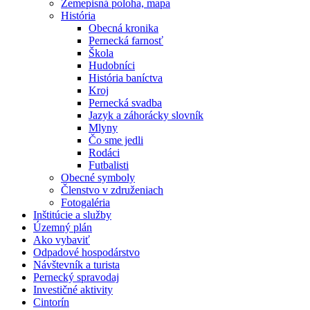
Zemepisná poloha, mapa
História
Obecná kronika
Pernecká farnosť
Škola
Hudobníci
História baníctva
Kroj
Pernecká svadba
Jazyk a záhorácky slovník
Mlyny
Čo sme jedli
Rodáci
Futbalisti
Obecné symboly
Členstvo v združeniach
Fotogaléria
Inštitúcie a služby
Územný plán
Ako vybaviť
Odpadové hospodárstvo
Návštevník a turista
Pernecký spravodaj
Investičné aktivity
Cintorín