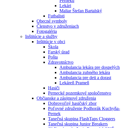
Perneku
Lekári
Maliar Štefan Bartalský
Futbalisti
Obecné symboly
Členstvo v združeniach
Fotogaléria
Inštitúcie a služby
Inštitúcie v obci
Škola
Farský úrad
Pošta
Zdravotníctvo
Ambulancia lekára pre dospelých
Ambulancia zubného lekára
Ambulancia pre deti a dorast
Lekáreň Prameň
Hasiči
Pernecké pozemkové spoločenstvo
Občianske a záujmové združenia
Dobrovoľný hasičský zbor
Poľovné združenie Podhorák Kuchyňa-
Pernek
Tanečná skupina FlashTaps Cloggers
Tanečná skupina Junior Breakers