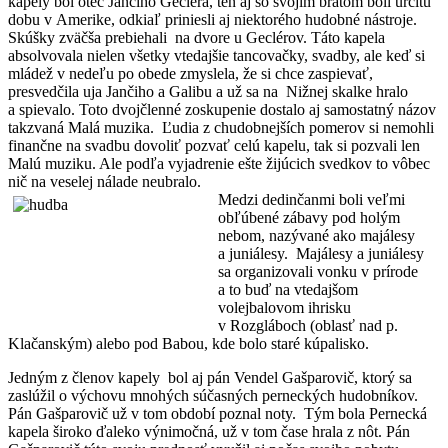
kapely bol otec Jančiho Gecléra, ten aj so svojim bratom boli určitú
dobu v Amerike, odkiaľ priniesli aj niektorého hudobné nástroje.
Skúšky zväčša prebiehali na dvore u Geclérov. Táto kapela
absolvovala nielen všetky vtedajšie tancovačky, svadby, ale keď si
mládež v nedeľu po obede zmyslela, že si chce zaspievať,
presvedčila uja Jančiho a Galibu a už sa na Nižnej skalke hralo
a spievalo. Toto dvojčlenné zoskupenie dostalo aj samostatný názov
takzvaná Malá muzika. Ľudia z chudobnejších pomerov si nemohli
finančne na svadbu dovoliť pozvať celú kapelu, tak si pozvali len
Malú muziku. Ale podľa vyjadrenie ešte žijúcich svedkov to vôbec
nič na veselej nálade neubralo.
Medzi dedinčanmi boli veľmi
obľúbené zábavy pod holým
nebom, nazývané ako majálesy
a juniálesy. Majálesy a juniálesy
sa organizovali vonku v prírode
a to buď na vtedajšom
volejbalovom ihrisku
v Rozgláboch (oblasť nad p.
Klačanským) alebo pod Babou, kde bolo staré kúpalisko.
Jedným z členov kapely bol aj pán Vendel Gašparovič, ktorý sa
zaslúžil o výchovu mnohých súčasných perneckých hudobníkov.
Pán Gašparovič už v tom období poznal noty. Tým bola Pernecká
kapela široko ďaleko výnimočná, už v tom čase hrala z nôt. Pán