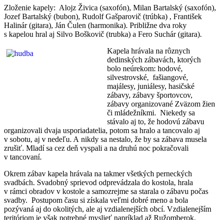
Zloženie kapely: Alojz Živica (saxofón), Milan Bartalský (saxofón),
Jozef Bartalský (bubon), Rudolf Gašparovič (trúbka) , František
Halinár (gitara), Ján Čulen (harmonika). Približne dva roky
s kapelou hral aj Silvo Boškovič (trubka) a Fero Suchár (gitara).
Kapela hrávala na rôznych
dedinských zábavách, ktorých
bolo neúrekom: hodové,
silvestrovské, fašiangové,
majálesy, juniálesy, hasičské
zábavy, zábavy športovcov,
zábavy organizované Zväzom žien
či mládežníkmi. Niekedy sa
stávalo aj to, že hodovú zábavu
organizovali dvaja usporiadatelia, potom sa hralo a tancovalo aj
v sobotu, aj v nedeľu. A nikdy sa nestalo, že by sa zábava musela
zrušiť. Mladí sa cez deň vyspali a na druhú noc pokračovali
v tancovaní.
Okrem zábav kapela hrávala na takmer všetkých perneckých
svadbách. Svadobný sprievod odprevádzala do kostola, hrala
v rámci obradov v kostole a samozrejme sa starala o zábavu počas
svadby. Postupom času si získala veľmi dobré meno a bola
pozývaná aj do okolitých, ale aj vzdialenejších obcí. Vzdialenejším
teritóriom je však potrebné myslieť napríklad až Ružomberok.