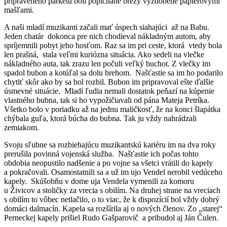
pripraveného parketu boli popichané brezy vyzdobené papierovými
mašľami.
A naši mladí muzikanti začali mať úspech siahajúci až na Babu.
Jeden chatár dokonca pre nich chodieval nákladným autom, aby
spríjemnili pobyt jeho hosťom. Raz sa im pri ceste, ktorá vtedy bola
len prašná, stala veľmi kuriózna situácia. Ako sedeli na vlečke
nákladného auta, tak zrazu len počuli veľký buchot. Z vlečky im
spadol bubon a kotúľal sa dolu brehom. Našťastie sa im ho podarilo
chytiť skôr ako by sa bol rozbil. Bubon im pripravoval ešte ďalšie
úsmevné situácie. Mladí ľudia nemali dostatok peňazí na kúpenie
vlastného bubna, tak si ho vypožičiavali od pána Mateja Petríka.
Všetko bolo v poriadku až na jednu maličkosť, že na konci šlapátka
chýbala guľa, ktorá búcha do bubna. Tak ju vždy nahrádzali
zemiakom.
Svoju sľubne sa rozbiehajúcu muzikantskú kariéru im na dva roky
prerušila povinná vojenská služba. Našťastie ich počas tohto
obdobia neopustilo nadšenie a po vojne sa všetci vrátili do kapely
a pokračovali. Osamostatnili sa a už im ujo Vendel nerobil vedúceho
kapely. Skúšobňu v dome uja Vendela vymenili za komoru
u Živicov a stoličky za vrecia s obilím. Na druhej strane na vreciach
s obilím to vôbec netlačilo, o to viac, že k dispozícií bol vždy dobrý
domáci dalmacín. Kapela sa rozšírila aj o nových členov. Zo „starej“
Perneckej kapely prišiel Rudo Gašparovič a pribudol aj Ján Čulen.