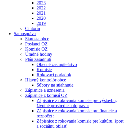
2023
2022
2021
2020
2019
Cintorín
Samospráva
Starosta obce
Poslanci OZ
Komisie OZ
Úradné hodiny
Plán zasadnutí
Obecné zastupiteľstvo
Komisie
Rokovací poriadok
Hlavný kontrolór obce
Súbory na stiahnutie
Zápisnice a uznesenia
Zápisnice z komisií OZ
Zápisnice z rokovania komisie pre výstavbu,
životné prostredie a dopravu:
Zápisnice z rokovania komisie pre financie a
rozpočet :
Zápisnice z rokovania komisie pre kultúru, šport
a sociálnu oblasť