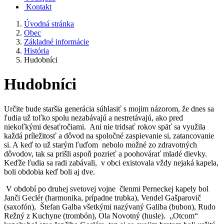
Kontakt
Úvodná stránka
Obec
Základné informácie
História
Hudobníci
Hudobníci
Určite bude staršia generácia súhlasiť s mojim názorom, že dnes sa
ľudia už toľko spolu nezabávajú a nestretávajú, ako pred
niekoľkými desaťročiami. Ani nie tridsať rokov späť sa využila
každá príležitosť a dôvod na spoločné zaspievanie si, zatancovanie
si. A keď to už starým ľuďom nebolo možné zo zdravotných
dôvodov, tak sa prišli aspoň pozrieť a poohovárať mladé dievky.
Keďže ľudia sa radi zabávali, v obci existovala vždy nejaká kapela,
boli obdobia keď boli aj dve.
V období po druhej svetovej vojne členmi Perneckej kapely bol
Janči Geclér (harmonika, prípadne trubka), Vendel Gašparovič
(saxofón), Štefan Galba všetkými nazývaný Galiba (bubon), Rudo
Režný z Kuchyne (trombón), Ola Novotný (husle). „Otcom“