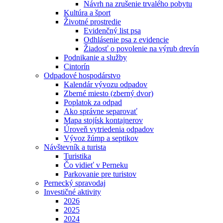
Návrh na zrušenie trvalého pobytu
Kultúra a šport
Životné prostredie
Evidenčný list psa
Odhlásenie psa z evidencie
Žiadosť o povolenie na výrub drevín
Podnikanie a služby
Cintorín
Odpadové hospodárstvo
Kalendár vývozu odpadov
Zberné miesto (zberný dvor)
Poplatok za odpad
Ako správne separovať
Mapa stojísk kontajnerov
Úroveň vytriedenia odpadov
Vývoz žúmp a septikov
Návštevník a turista
Turistika
Čo vidieť v Perneku
Parkovanie pre turistov
Pernecký spravodaj
Investičné aktivity
2026
2025
2024