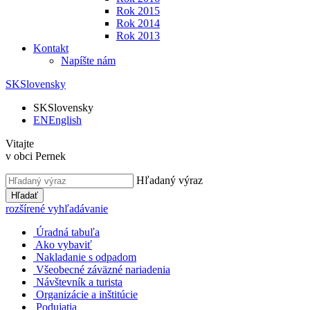
Rok 2015
Rok 2014
Rok 2013
Kontakt
Napíšte nám
SK
Slovensky
SK
Slovensky
EN
English
Vitajte
v obci Pernek
Hľadaný výraz
Hľadať
rozšírené vyhľadávanie
Úradná tabuľa
Ako vybaviť
Nakladanie s odpadom
Všeobecné záväzné nariadenia
Návštevník a turista
Organizácie a inštitúcie
Podujatia