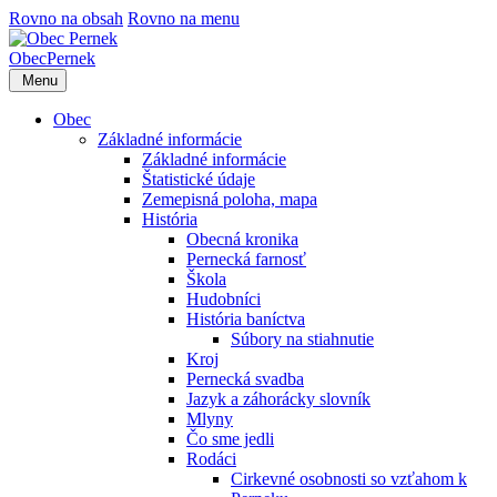
Rovno na obsah
Rovno na menu
Obec
Pernek
Menu
Obec
Základné informácie
Základné informácie
Štatistické údaje
Zemepisná poloha, mapa
História
Obecná kronika
Pernecká farnosť
Škola
Hudobníci
História baníctva
Súbory na stiahnutie
Kroj
Pernecká svadba
Jazyk a záhorácky slovník
Mlyny
Čo sme jedli
Rodáci
Cirkevné osobnosti so vzťahom k