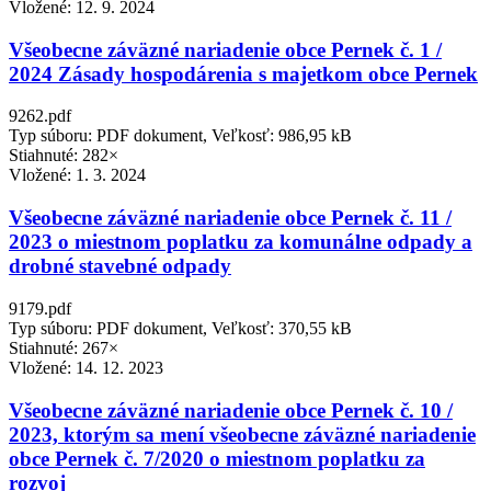
Vložené:
12. 9. 2024
Všeobecne záväzné nariadenie obce Pernek č. 1 /
2024 Zásady hospodárenia s majetkom obce Pernek
9262.pdf
Typ súboru: PDF dokument, Veľkosť: 986,95 kB
Stiahnuté: 282×
Vložené:
1. 3. 2024
Všeobecne záväzné nariadenie obce Pernek č. 11 /
2023 o miestnom poplatku za komunálne odpady a
drobné stavebné odpady
9179.pdf
Typ súboru: PDF dokument, Veľkosť: 370,55 kB
Stiahnuté: 267×
Vložené:
14. 12. 2023
Všeobecne záväzné nariadenie obce Pernek č. 10 /
2023, ktorým sa mení všeobecne záväzné nariadenie
obce Pernek č. 7/2020 o miestnom poplatku za
rozvoj