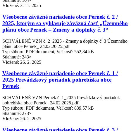
Stiahnuté: 164×
Vložené:
3. 11. 2025
Všeobecne záväzné nariadenie obce Pernek č. 2 /
2025, ktorým sa vyhlasuje záväzná časť „Územného
plánu obce Pernek – Zmeny a doplnky č. 3“
SCHVÁLENÉ VZN č. 2_2025 - Zmeny a doplnky č. 3 Územného
plánu obce Pernek_ 24.02.20 25.pdf
Typ súboru: PDF dokument, Veľkosť: 552,84 kB
Stiahnuté: 243×
Vložené:
26. 2. 2025
Všeobecne záväzné nariadenie obce Pernek č. 1 /
2025 Prevádzkový poriadok pohrebiska obce
Pernek
SCHVÁLENÉ VZN Pernek č. 1_2025 Prevádzkov ý poriadok
pohrebiska obce Pernek_ 24.02.2025.pdf
Typ súboru: PDF dokument, Veľkosť: 839,57 kB
Stiahnuté: 273×
Vložené:
26. 2. 2025
Všeobecne záväzné nariadenie obce Pernek č. 3 /