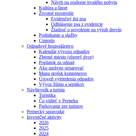
Návrh na zrušenie trvalého pobytu
Kultúra a šport
Životné prostredie
Evidenčný list psa
Odhlásenie psa z evidencie
Žiadosť o povolenie na výrub drevín
Podnikanie a služby
Cintorín
Odpadové hospodárstvo
Kalendár vývozu odpadov
Zberné miesto (zberný dvor)
Poplatok za odpad
Ako správne separovať
Mapa stojísk kontajnerov
Úroveň vytriedenia odpadov
Vývoz žúmp a septikov
Návštevník a turista
Turistika
Čo vidieť v Perneku
Parkovanie pre turistov
Pernecký spravodaj
Investičné aktivity
2026
2025
2024