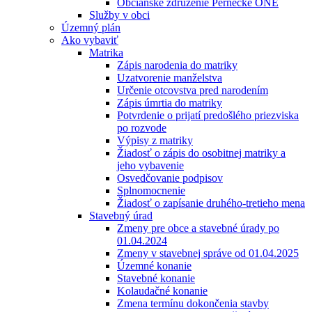
Občianske združenie Pernecké ONÉ
Služby v obci
Územný plán
Ako vybaviť
Matrika
Zápis narodenia do matriky
Uzatvorenie manželstva
Určenie otcovstva pred narodením
Zápis úmrtia do matriky
Potvrdenie o prijatí predošlého priezviska
po rozvode
Výpisy z matriky
Žiadosť o zápis do osobitnej matriky a
jeho vybavenie
Osvedčovanie podpisov
Splnomocnenie
Žiadosť o zapísanie druhého-tretieho mena
Stavebný úrad
Zmeny pre obce a stavebné úrady po
01.04.2024
Zmeny v stavebnej správe od 01.04.2025
Územné konanie
Stavebné konanie
Kolaudačné konanie
Zmena termínu dokončenia stavby