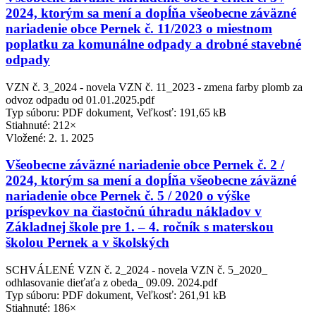
2024, ktorým sa mení a dopĺňa všeobecne záväzné
nariadenie obce Pernek č. 11/2023 o miestnom
poplatku za komunálne odpady a drobné stavebné
odpady
VZN č. 3_2024 - novela VZN č. 11_2023 - zmena farby plomb za
odvoz odpadu od 01.01.2025.pdf
Typ súboru: PDF dokument, Veľkosť: 191,65 kB
Stiahnuté: 212×
Vložené:
2. 1. 2025
Všeobecne záväzné nariadenie obce Pernek č. 2 /
2024, ktorým sa mení a dopĺňa všeobecne záväzné
nariadenie obce Pernek č. 5 / 2020 o výške
príspevkov na čiastočnú úhradu nákladov v
Základnej škole pre 1. – 4. ročník s materskou
školou Pernek a v školských
SCHVÁLENÉ VZN č. 2_2024 - novela VZN č. 5_2020_
odhlasovanie dieťaťa z obeda_ 09.09. 2024.pdf
Typ súboru: PDF dokument, Veľkosť: 261,91 kB
Stiahnuté: 186×