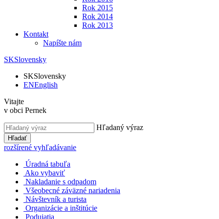
Rok 2015
Rok 2014
Rok 2013
Kontakt
Napíšte nám
SK
Slovensky
SK
Slovensky
EN
English
Vitajte
v obci Pernek
Hľadaný výraz
Hľadať
rozšírené vyhľadávanie
Úradná tabuľa
Ako vybaviť
Nakladanie s odpadom
Všeobecné záväzné nariadenia
Návštevník a turista
Organizácie a inštitúcie
Podujatia