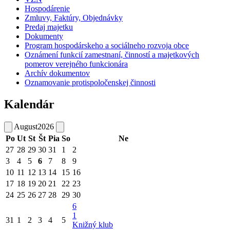
Hospodárenie
Zmluvy, Faktúry, Objednávky
Predaj majetku
Dokumenty
Program hospodárskeho a sociálneho rozvoja obce
Oznámení funkcií zamestnaní, činností a majetkových
pomerov verejného funkcionára
Archív dokumentov
Oznamovanie protispoločenskej činnosti
Kalendár
August
2026
Po
Ut
St
Št
Pia
So
Ne
27
28
29
30
31
1
2
3
4
5
6
7
8
9
10
11
12
13
14
15
16
17
18
19
20
21
22
23
24
25
26
27
28
29
30
6
1
31
1
2
3
4
5
Knižný klub