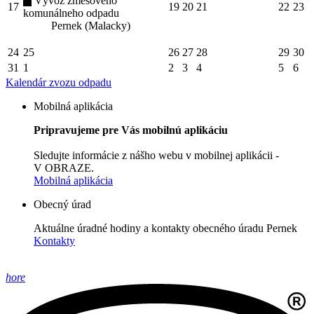
Vývoz zmesového
17
19
20
21
22
23
komunálneho odpadu
Pernek (Malacky)
24
25
26
27
28
29
30
31
1
2
3
4
5
6
Kalendár zvozu odpadu
Mobilná aplikácia
Pripravujeme pre Vás mobilnú aplikáciu
Sledujte informácie z nášho webu v mobilnej aplikácii -
V OBRAZE.
Mobilná aplikácia
Obecný úrad
Aktuálne úradné hodiny a kontakty obecného úradu Pernek
Kontakty
hore