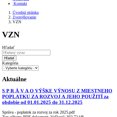
Kontakt
Úvodná stránka
Zverejňovanie
VZN
VZN
Hľadať
Hľadať
Kategória
Aktuálne
S P R Á V A O VÝŠKE VÝNOSU Z MIESTNEHO
POPLATKU ZA ROZVOJ A JEHO POUŽITÍ za
obdobie od 01.01.2025 do 31.12.2025
Správa - poplatok za rozvoj za rok 2025.pdf
Typ súboru: PDF dokument, Veľkosť: 302,72 kB