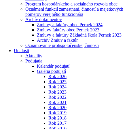
Program hospodárskeho a sociálneho rozvoja obce
Oznámení funkcií zamestnaní, činností a majetkových
pomerov verejného funkcionára
Archív dokumentov
Zmluvy a faktúry obec Pernek 2024
Zmluvy faktúry obec Pernek 2023
Zmluvy a faktúry Základná škola Pernek 2023
Archív Zmluv a faktúr
Oznamovanie protispoločenskej činnosti
Udalosti
Aktuality
Podujatia
Kalendár podujatí
Galéria podujatí
Rok 2026
Rok 2025
Rok 2024
Rok 2023
Rok 2022
Rok 2021
Rok 2020
Rok 2019
Rok 2018
Rok 2017
Rok 2016