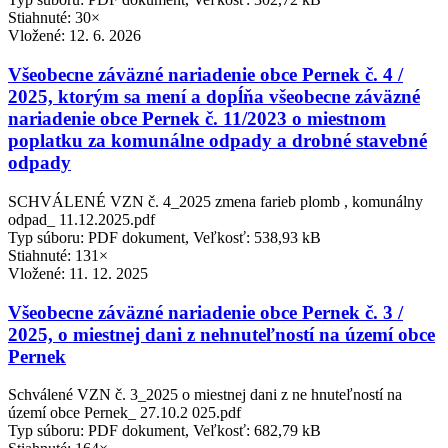
Stiahnuté: 30×
Vložené:
12. 6. 2026
Všeobecne záväzné nariadenie obce Pernek č. 4 /
2025, ktorým sa mení a dopĺňa všeobecne záväzné
nariadenie obce Pernek č. 11/2023 o miestnom
poplatku za komunálne odpady a drobné stavebné
odpady
SCHVÁLENÉ VZN č. 4_2025 zmena farieb plomb , komunálny
odpad_ 11.12.2025.pdf
Typ súboru: PDF dokument, Veľkosť: 538,93 kB
Stiahnuté: 131×
Vložené:
11. 12. 2025
Všeobecne záväzné nariadenie obce Pernek č. 3 /
2025, o miestnej dani z nehnuteľností na území obce
Pernek
Schválené VZN č. 3_2025 o miestnej dani z ne hnuteľností na
území obce Pernek_ 27.10.2 025.pdf
Typ súboru: PDF dokument, Veľkosť: 682,79 kB