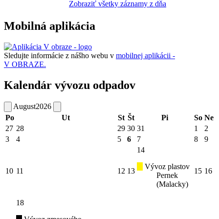
Zobraziť všetky záznamy z dňa
Mobilná aplikácia
Sledujte informácie z nášho webu v
mobilnej aplikácii -
V OBRAZE.
Kalendár vývozu odpadov
August
2026
Po
Ut
St
Št
Pi
So
Ne
27
28
29
30
31
1
2
3
4
5
6
7
8
9
14
Vývoz plastov
10
11
12
13
15
16
Pernek
(Malacky)
18