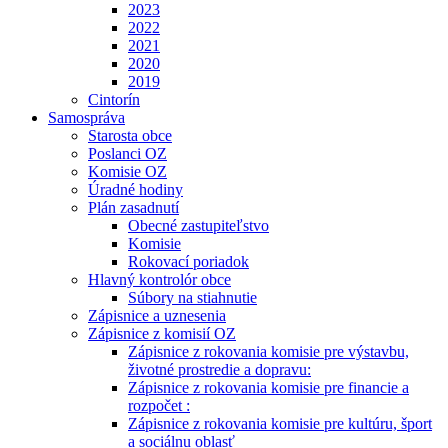
2023
2022
2021
2020
2019
Cintorín
Samospráva
Starosta obce
Poslanci OZ
Komisie OZ
Úradné hodiny
Plán zasadnutí
Obecné zastupiteľstvo
Komisie
Rokovací poriadok
Hlavný kontrolór obce
Súbory na stiahnutie
Zápisnice a uznesenia
Zápisnice z komisií OZ
Zápisnice z rokovania komisie pre výstavbu,
životné prostredie a dopravu:
Zápisnice z rokovania komisie pre financie a
rozpočet :
Zápisnice z rokovania komisie pre kultúru, šport
a sociálnu oblasť