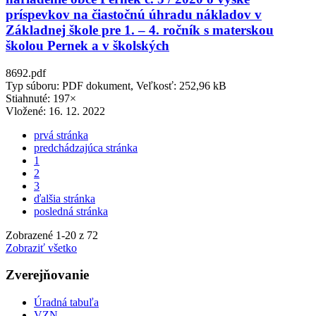
príspevkov na čiastočnú úhradu nákladov v
Základnej škole pre 1. – 4. ročník s materskou
školou Pernek a v školských
8692.pdf
Typ súboru: PDF dokument, Veľkosť: 252,96 kB
Stiahnuté: 197×
Vložené:
16. 12. 2022
prvá stránka
predchádzajúca stránka
1
2
3
ďalšia stránka
posledná stránka
Zobrazené
1
-
20
z 72
Zobraziť všetko
Zverejňovanie
Úradná tabuľa
VZN