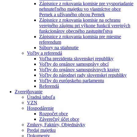
Zápisnice z rokovania komisie pre vysporiadanie
nehnuteľného majetku vo vlastníctve obce
Pernek a užívaného obcou Pernek
Zápisnice z rokovania komisie na ochranu
verejného záujmu pri výkone funkcií verejných
funkcionárov obecného zastupiteľstva
Zápisnice z rokovania komisia pre miestne
referendum
Súbory na stiahnutie
Voľby a referendá
Voľba prezidenta slovenskej republiky
Voľby do orgánov samosprávy obcí
Voľby do orgánov samosprávnych krajov
Voľby do národnej rady slovenskej republiky
Voľby do európskeho parlamentu
Referendá
Zverejňovanie
Úradná tabuľa
VZN
Hospodárenie
Rozpočet obce
Záverečný účet obce
Zmluvy, Faktúry, Objednávky
Predaj majetku
Dokumenty