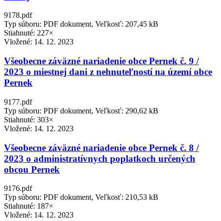
9178.pdf
Typ súboru: PDF dokument, Veľkosť: 207,45 kB
Stiahnuté: 227×
Vložené:
14. 12. 2023
Všeobecne záväzné nariadenie obce Pernek č. 9 /
2023 o miestnej dani z nehnuteľností na území obce
Pernek
9177.pdf
Typ súboru: PDF dokument, Veľkosť: 290,62 kB
Stiahnuté: 303×
Vložené:
14. 12. 2023
Všeobecne záväzné nariadenie obce Pernek č. 8 /
2023 o administratívnych poplatkoch určených
obcou Pernek
9176.pdf
Typ súboru: PDF dokument, Veľkosť: 210,53 kB
Stiahnuté: 187×
Vložené:
14. 12. 2023