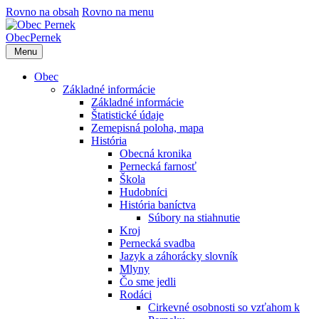
Rovno na obsah
Rovno na menu
Obec
Pernek
Menu
Obec
Základné informácie
Základné informácie
Štatistické údaje
Zemepisná poloha, mapa
História
Obecná kronika
Pernecká farnosť
Škola
Hudobníci
História baníctva
Súbory na stiahnutie
Kroj
Pernecká svadba
Jazyk a záhorácky slovník
Mlyny
Čo sme jedli
Rodáci
Cirkevné osobnosti so vzťahom k