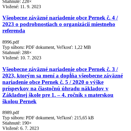
Stiahnuté: 228×
Vložené:
11. 9. 2023
Všeobecne záväzné nariadenie obce Pernek č. 4 /
2023 o podrobnostiach o organizácii miestneho
referenda
8996.pdf
Typ súboru: PDF dokument, Veľkosť: 1,22 MB
Stiahnuté: 288×
Vložené:
10. 7. 2023
Všeobecne záväzné nariadenie obce Pernek č. 3 /
2023, ktorým sa mení a dopĺňa všeobecne záväzné
nariadenie obce Pernek č. 5 / 2020 o výške
príspevkov na čiastočnú úhradu nákladov v
Základnej škole pre 1. – 4. ročník s materskou
školou Pernek
8989.pdf
Typ súboru: PDF dokument, Veľkosť: 215,65 kB
Stiahnuté: 190×
Vložené:
6. 7. 2023