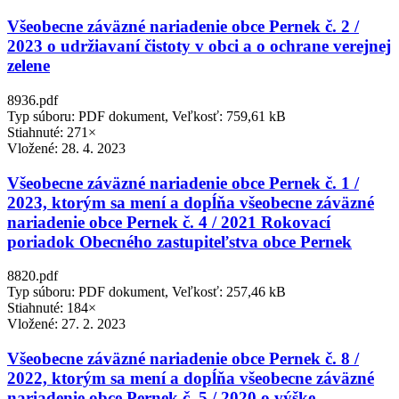
Všeobecne záväzné nariadenie obce Pernek č. 2 /
2023 o udržiavaní čistoty v obci a o ochrane verejnej
zelene
8936.pdf
Typ súboru: PDF dokument, Veľkosť: 759,61 kB
Stiahnuté: 271×
Vložené:
28. 4. 2023
Všeobecne záväzné nariadenie obce Pernek č. 1 /
2023, ktorým sa mení a dopĺňa všeobecne záväzné
nariadenie obce Pernek č. 4 / 2021 Rokovací
poriadok Obecného zastupiteľstva obce Pernek
8820.pdf
Typ súboru: PDF dokument, Veľkosť: 257,46 kB
Stiahnuté: 184×
Vložené:
27. 2. 2023
Všeobecne záväzné nariadenie obce Pernek č. 8 /
2022, ktorým sa mení a dopĺňa všeobecne záväzné
nariadenie obce Pernek č. 5 / 2020 o výške