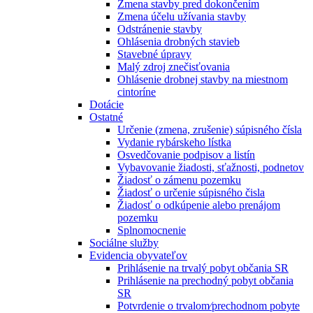
Zmena stavby pred dokončením
Zmena účelu užívania stavby
Odstránenie stavby
Ohlásenia drobných stavieb
Stavebné úpravy
Malý zdroj znečisťovania
Ohlásenie drobnej stavby na miestnom
cintoríne
Dotácie
Ostatné
Určenie (zmena, zrušenie) súpisného čísla
Vydanie rybárskeho lístka
Osvedčovanie podpisov a listín
Vybavovanie žiadosti, sťažnosti, podnetov
Žiadosť o zámenu pozemku
Žiadosť o určenie súpisného čisla
Žiadosť o odkúpenie alebo prenájom
pozemku
Splnomocnenie
Sociálne služby
Evidencia obyvateľov
Prihlásenie na trvalý pobyt občania SR
Prihlásenie na prechodný pobyt občania
SR
Potvrdenie o trvalom⁄prechodnom pobyte