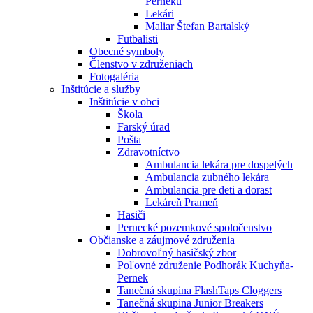
Perneku
Lekári
Maliar Štefan Bartalský
Futbalisti
Obecné symboly
Členstvo v združeniach
Fotogaléria
Inštitúcie a služby
Inštitúcie v obci
Škola
Farský úrad
Pošta
Zdravotníctvo
Ambulancia lekára pre dospelých
Ambulancia zubného lekára
Ambulancia pre deti a dorast
Lekáreň Prameň
Hasiči
Pernecké pozemkové spoločenstvo
Občianske a záujmové združenia
Dobrovoľný hasičský zbor
Poľovné združenie Podhorák Kuchyňa-
Pernek
Tanečná skupina FlashTaps Cloggers
Tanečná skupina Junior Breakers