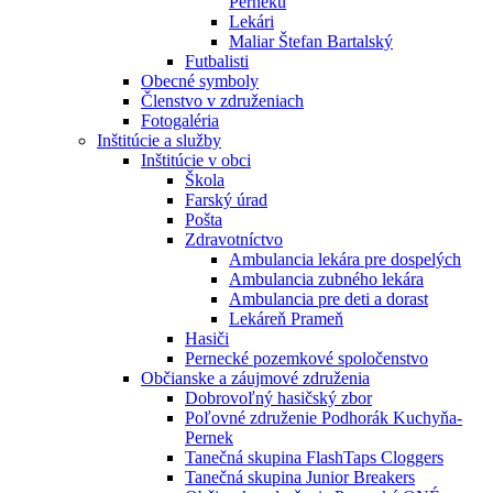
Perneku
Lekári
Maliar Štefan Bartalský
Futbalisti
Obecné symboly
Členstvo v združeniach
Fotogaléria
Inštitúcie a služby
Inštitúcie v obci
Škola
Farský úrad
Pošta
Zdravotníctvo
Ambulancia lekára pre dospelých
Ambulancia zubného lekára
Ambulancia pre deti a dorast
Lekáreň Prameň
Hasiči
Pernecké pozemkové spoločenstvo
Občianske a záujmové združenia
Dobrovoľný hasičský zbor
Poľovné združenie Podhorák Kuchyňa-
Pernek
Tanečná skupina FlashTaps Cloggers
Tanečná skupina Junior Breakers