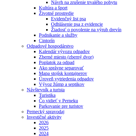
Návrh na zrušenie trvalého pobytu
Kultúra a šport
Životné prostredie
Evidenčný list psa
Odhlásenie psa z evidencie
Žiadosť o povolenie na výrub drevín
Podnikanie a služby
Cintorín
Odpadové hospodárstvo
Kalendár vývozu odpadov
Zberné miesto (zberný dvor)
Poplatok za odpad
Ako správne separovať
Mapa stojísk kontajnerov
Úroveň vytriedenia odpadov
Vývoz žúmp a septikov
Návštevník a turista
Turistika
Čo vidieť v Perneku
Parkovanie pre turistov
Pernecký spravodaj
Investičné aktivity
2026
2025
2024