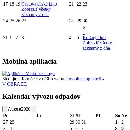
17
18
19
Cestovateľské kino
21
22
23
Zobraziť všetky
záznamy z dňa
24
25
26
27
28
29
30
6
1
31
1
2
3
4
5
Knižný klub
Zobraziť všetky
záznamy z dňa
Mobilná aplikácia
Sledujte informácie z nášho webu v
mobilnej aplikácii -
V OBRAZE.
Kalendár vývozu odpadov
August
2026
Po
Ut
St
Št
Pi
So
Ne
27
28
29
30
31
1
2
3
4
5
6
7
8
9