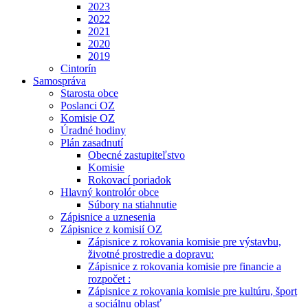
2023
2022
2021
2020
2019
Cintorín
Samospráva
Starosta obce
Poslanci OZ
Komisie OZ
Úradné hodiny
Plán zasadnutí
Obecné zastupiteľstvo
Komisie
Rokovací poriadok
Hlavný kontrolór obce
Súbory na stiahnutie
Zápisnice a uznesenia
Zápisnice z komisií OZ
Zápisnice z rokovania komisie pre výstavbu,
životné prostredie a dopravu:
Zápisnice z rokovania komisie pre financie a
rozpočet :
Zápisnice z rokovania komisie pre kultúru, šport
a sociálnu oblasť