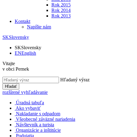
Rok 2015
Rok 2014
Rok 2013
Kontakt
Napíšte nám
SK
Slovensky
SK
Slovensky
EN
English
Vitajte
v obci Pernek
Hľadaný výraz
Hľadať
rozšírené vyhľadávanie
Úradná tabuľa
Ako vybaviť
Nakladanie s odpadom
Všeobecné záväzné nariadenia
Návštevník a turista
Organizácie a inštitúcie
Podujatia