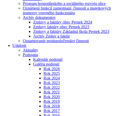
Program hospodárskeho a sociálneho rozvoja obce
Oznámení funkcií zamestnaní, činností a majetkových
pomerov verejného funkcionára
Archív dokumentov
Zmluvy a faktúry obec Pernek 2024
Zmluvy faktúry obec Pernek 2023
Zmluvy a faktúry Základná škola Pernek 2023
Archív Zmluv a faktúr
Oznamovanie protispoločenskej činnosti
Udalosti
Aktuality
Podujatia
Kalendár podujatí
Galéria podujatí
Rok 2026
Rok 2025
Rok 2024
Rok 2023
Rok 2022
Rok 2021
Rok 2020
Rok 2019
Rok 2018
Rok 2017
Rok 2016