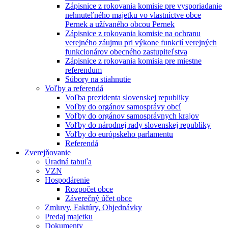
Zápisnice z rokovania komisie pre vysporiadanie
nehnuteľného majetku vo vlastníctve obce
Pernek a užívaného obcou Pernek
Zápisnice z rokovania komisie na ochranu
verejného záujmu pri výkone funkcií verejných
funkcionárov obecného zastupiteľstva
Zápisnice z rokovania komisia pre miestne
referendum
Súbory na stiahnutie
Voľby a referendá
Voľba prezidenta slovenskej republiky
Voľby do orgánov samosprávy obcí
Voľby do orgánov samosprávnych krajov
Voľby do národnej rady slovenskej republiky
Voľby do európskeho parlamentu
Referendá
Zverejňovanie
Úradná tabuľa
VZN
Hospodárenie
Rozpočet obce
Záverečný účet obce
Zmluvy, Faktúry, Objednávky
Predaj majetku
Dokumenty