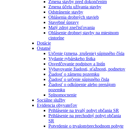
Zmena stavby pred dokončením
Zmena účelu užívania stavby
Odstránenie stavby
Ohlásenia drobných stavieb
Stavebné úpravy
Malý zdroj znečisťovania
Ohlásenie drobnej stavby na miestnom
cintoríne
Dotácie
Ostatné
Určenie (zmena, zrušenie) súpisného čísla
Vydanie rybárskeho lístka
Osvedčovanie podpisov a listín
Vybavovanie žiadosti, sťažnosti, podnetov
Žiadosť o zámenu pozemku
Žiadosť o určenie súpisného čisla
Žiadosť o odkúpenie alebo prenájom
pozemku
Splnomocnenie
Sociálne služby
Evidencia obyvateľov
Prihlásenie na trvalý pobyt občania SR
Prihlásenie na prechodný pobyt občania
SR
Potvrdenie o trvalom⁄prechodnom pobyte