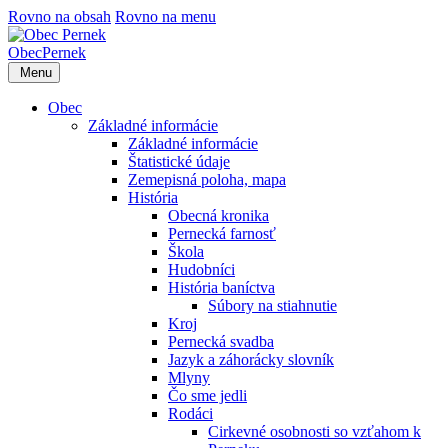
Rovno na obsah
Rovno na menu
Obec
Pernek
Menu
Obec
Základné informácie
Základné informácie
Štatistické údaje
Zemepisná poloha, mapa
História
Obecná kronika
Pernecká farnosť
Škola
Hudobníci
História baníctva
Súbory na stiahnutie
Kroj
Pernecká svadba
Jazyk a záhorácky slovník
Mlyny
Čo sme jedli
Rodáci
Cirkevné osobnosti so vzťahom k