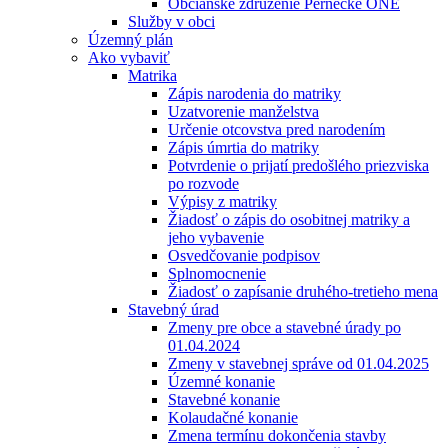
Občianske združenie Pernecké ONÉ
Služby v obci
Územný plán
Ako vybaviť
Matrika
Zápis narodenia do matriky
Uzatvorenie manželstva
Určenie otcovstva pred narodením
Zápis úmrtia do matriky
Potvrdenie o prijatí predošlého priezviska
po rozvode
Výpisy z matriky
Žiadosť o zápis do osobitnej matriky a
jeho vybavenie
Osvedčovanie podpisov
Splnomocnenie
Žiadosť o zapísanie druhého-tretieho mena
Stavebný úrad
Zmeny pre obce a stavebné úrady po
01.04.2024
Zmeny v stavebnej správe od 01.04.2025
Územné konanie
Stavebné konanie
Kolaudačné konanie
Zmena termínu dokončenia stavby