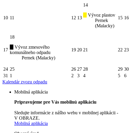
14
Vývoz plastov
10
11
12
13
15
16
Pernek
(Malacky)
18
Vývoz zmesového
17
19
20
21
22
23
komunálneho odpadu
Pernek (Malacky)
24
25
26
27
28
29
30
31
1
2
3
4
5
6
Kalendár zvozu odpadu
Mobilná aplikácia
Pripravujeme pre Vás mobilnú aplikáciu
Sledujte informácie z nášho webu v mobilnej aplikácii -
V OBRAZE.
Mobilná aplikácia