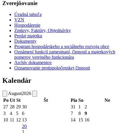
Zverejňovanie
Úradná tabuľa
VZN
Hospodárenie
Zmluvy, Faktúry, Objednávky
Predaj majetku
Dokumenty
Program hospodárskeho a sociálneho rozvoja obce
Oznámení funkcií zamestnaní, činností a majetkových
pomerov verejného funkcionára
Archív dokumentov
Oznamovanie protispoločenskej činnosti
Kalendár
August
2026
Po
Ut
St
Št
Pia
So
Ne
27
28
29
30
31
1
2
3
4
5
6
7
8
9
10
11
12
13
14
15
16
20
1