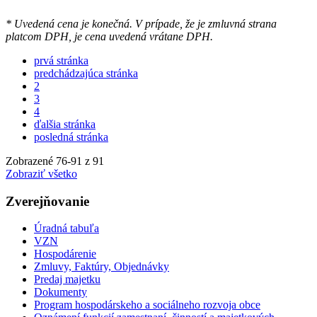
* Uvedená cena je konečná. V prípade, že je zmluvná strana
platcom DPH, je cena uvedená vrátane DPH.
prvá stránka
predchádzajúca stránka
2
3
4
ďalšia stránka
posledná stránka
Zobrazené
76
-
91
z 91
Zobraziť všetko
Zverejňovanie
Úradná tabuľa
VZN
Hospodárenie
Zmluvy, Faktúry, Objednávky
Predaj majetku
Dokumenty
Program hospodárskeho a sociálneho rozvoja obce