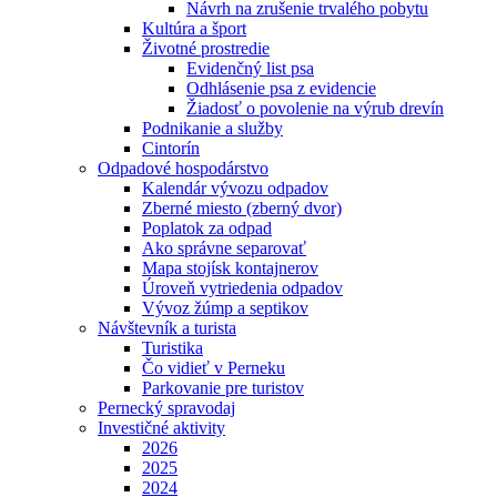
Návrh na zrušenie trvalého pobytu
Kultúra a šport
Životné prostredie
Evidenčný list psa
Odhlásenie psa z evidencie
Žiadosť o povolenie na výrub drevín
Podnikanie a služby
Cintorín
Odpadové hospodárstvo
Kalendár vývozu odpadov
Zberné miesto (zberný dvor)
Poplatok za odpad
Ako správne separovať
Mapa stojísk kontajnerov
Úroveň vytriedenia odpadov
Vývoz žúmp a septikov
Návštevník a turista
Turistika
Čo vidieť v Perneku
Parkovanie pre turistov
Pernecký spravodaj
Investičné aktivity
2026
2025
2024