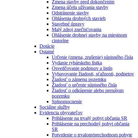
Zmena stavby pred dokončením
Zmena účelu užívania stavby
Odstránenie stavby
Ohlásenia drobných stavieb
Stavebné úpravy
Malý zdroj znečisťovania
Ohlásenie drobnej stavby na miestnom
cintoríne
Dotácie
Ostatné
Určenie (zmena, zrušenie) súpisného čísla
Vydanie rybárskeho lístka
Osvedčovanie podpisov a listín
Vybavovanie žiadosti, sťažnosti, podnetov
Žiadosť o zámenu pozemku
Žiadosť o určenie súpisného čisla
Žiadosť o odkúpenie alebo prenájom
pozemku
Splnomocnenie
Sociálne služby
Evidencia obyvateľov
Prihlásenie na trvalý pobyt občania SR
Prihlásenie na prechodný pobyt občania
SR
Potvrdenie o trvalom⁄prechodnom pobyte