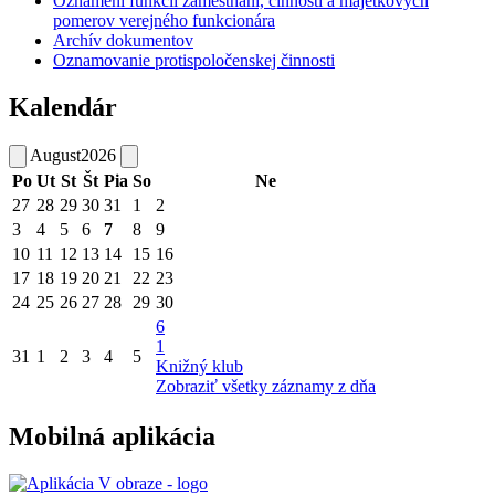
Oznámení funkcií zamestnaní, činností a majetkových
pomerov verejného funkcionára
Archív dokumentov
Oznamovanie protispoločenskej činnosti
Kalendár
August
2026
Po
Ut
St
Št
Pia
So
Ne
27
28
29
30
31
1
2
3
4
5
6
7
8
9
10
11
12
13
14
15
16
17
18
19
20
21
22
23
24
25
26
27
28
29
30
6
1
31
1
2
3
4
5
Knižný klub
Zobraziť všetky záznamy z dňa
Mobilná aplikácia