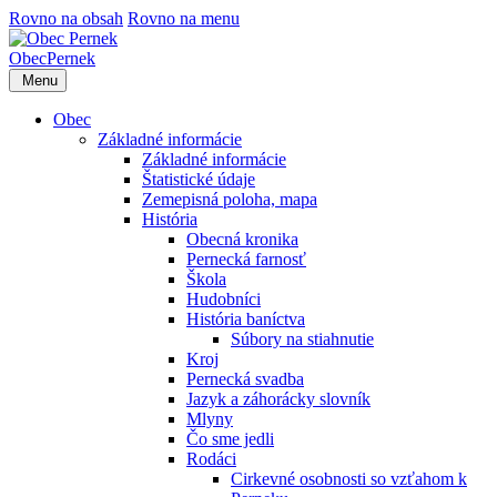
Rovno na obsah
Rovno na menu
Obec
Pernek
Menu
Obec
Základné informácie
Základné informácie
Štatistické údaje
Zemepisná poloha, mapa
História
Obecná kronika
Pernecká farnosť
Škola
Hudobníci
História baníctva
Súbory na stiahnutie
Kroj
Pernecká svadba
Jazyk a záhorácky slovník
Mlyny
Čo sme jedli
Rodáci
Cirkevné osobnosti so vzťahom k