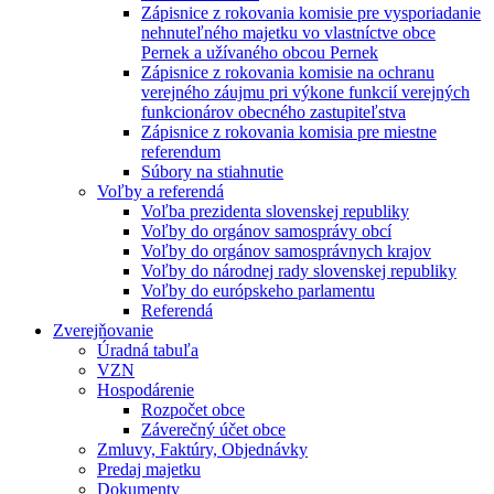
Zápisnice z rokovania komisie pre vysporiadanie
nehnuteľného majetku vo vlastníctve obce
Pernek a užívaného obcou Pernek
Zápisnice z rokovania komisie na ochranu
verejného záujmu pri výkone funkcií verejných
funkcionárov obecného zastupiteľstva
Zápisnice z rokovania komisia pre miestne
referendum
Súbory na stiahnutie
Voľby a referendá
Voľba prezidenta slovenskej republiky
Voľby do orgánov samosprávy obcí
Voľby do orgánov samosprávnych krajov
Voľby do národnej rady slovenskej republiky
Voľby do európskeho parlamentu
Referendá
Zverejňovanie
Úradná tabuľa
VZN
Hospodárenie
Rozpočet obce
Záverečný účet obce
Zmluvy, Faktúry, Objednávky
Predaj majetku
Dokumenty