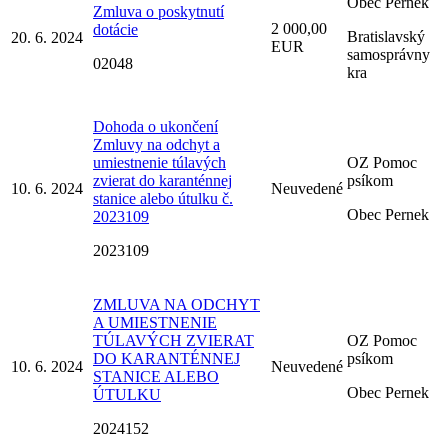
Obec Pernek
Zmluva o poskytnutí
2 000,00
dotácie
Bratislavský
20. 6. 2024
EUR
samosprávny
02048
kra
Dohoda o ukončení
Zmluvy na odchyt a
umiestnenie túlavých
OZ Pomoc
zvierat do karanténnej
psíkom
10. 6. 2024
Neuvedené
stanice alebo útulku č.
Obec Pernek
2023109
2023109
ZMLUVA NA ODCHYT
A UMIESTNENIE
TÚLAVÝCH ZVIERAT
OZ Pomoc
DO KARANTÉNNEJ
psíkom
10. 6. 2024
Neuvedené
STANICE ALEBO
Obec Pernek
ÚTULKU
2024152