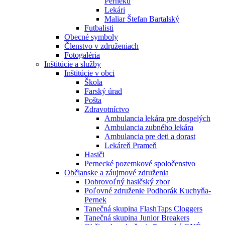
Perneku
Lekári
Maliar Štefan Bartalský
Futbalisti
Obecné symboly
Členstvo v združeniach
Fotogaléria
Inštitúcie a služby
Inštitúcie v obci
Škola
Farský úrad
Pošta
Zdravotníctvo
Ambulancia lekára pre dospelých
Ambulancia zubného lekára
Ambulancia pre deti a dorast
Lekáreň Prameň
Hasiči
Pernecké pozemkové spoločenstvo
Občianske a záujmové združenia
Dobrovoľný hasičský zbor
Poľovné združenie Podhorák Kuchyňa-
Pernek
Tanečná skupina FlashTaps Cloggers
Tanečná skupina Junior Breakers