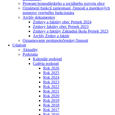
Program hospodárskeho a sociálneho rozvoja obce
Oznámení funkcií zamestnaní, činností a majetkových
pomerov verejného funkcionára
Archív dokumentov
Zmluvy a faktúry obec Pernek 2024
Zmluvy faktúry obec Pernek 2023
Zmluvy a faktúry Základná škola Pernek 2023
Archív Zmluv a faktúr
Oznamovanie protispoločenskej činnosti
Udalosti
Aktuality
Podujatia
Kalendár podujatí
Galéria podujatí
Rok 2026
Rok 2025
Rok 2024
Rok 2023
Rok 2022
Rok 2021
Rok 2020
Rok 2019
Rok 2018
Rok 2017
Rok 2016