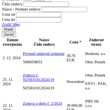
Číslo zmluvy
Názov / Predmet zmluvy
Cena od
Cena do
Zrušiť filter
Zavrieť
Dátum
Názov
Zmluvné
Cena *
zverejnenia
Číslo zmluvy
strany
Povinné zmluvné poistenie
Brokeria, a.s.
30,76
2. 12. 2024
EUR
5906058051
Obec Pernek
Zmluva č.
Obec Pernek
25. 11.
NZSE01012024119
Neuvedené
ENVI - PAK,
2024
NZSE01012024119
a.s.
PIPS SK
Zmluva o dielo č. 2/2024
22. 11.
39 000,00
s.r.o.
2024
EUR