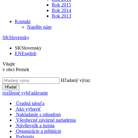
Rok 2015
Rok 2014
Rok 2013
Kontakt
Napíšte nám
SK
Slovensky
SK
Slovensky
EN
English
Vitajte
v obci Pernek
Hľadaný výraz
Hľadať
rozšírené vyhľadávanie
Úradná tabuľa
Ako vybaviť
Nakladanie s odpadom
Všeobecné záväzné nariadenia
Návštevník a turista
Organizácie a inštitúcie
Podujatia