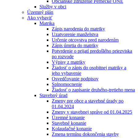
Občianske združenie Pernecké ONÉ
Služby v obci
Územný plán
Ako vybaviť
Matrika
Zápis narodenia do matriky
Uzatvorenie manželstva
Určenie otcovstva pred narodením
Zápis úmrtia do matriky
Potvrdenie o prijatí predošlého priezviska
po rozvode
Výpisy z matriky
Žiadosť o zápis do osobitnej matriky a
jeho vybavenie
Osvedčovanie podpisov
Splnomocnenie
Žiadosť o zapísanie druhého-tretieho mena
Stavebný úrad
Zmeny pre obce a stavebné úrady po
01.04.2024
Zmeny v stavebnej správe od 01.04.2025
Územné konanie
Stavebné konanie
Kolaudačné konanie
Zmena termínu dokončenia stavby