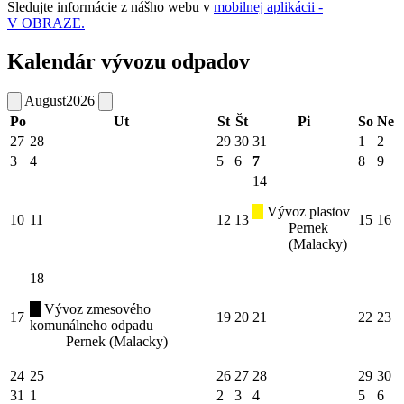
Sledujte informácie z nášho webu v
mobilnej aplikácii -
V OBRAZE.
Kalendár vývozu odpadov
August
2026
Po
Ut
St
Št
Pi
So
Ne
27
28
29
30
31
1
2
3
4
5
6
7
8
9
14
Vývoz plastov
10
11
12
13
15
16
Pernek
(Malacky)
18
Vývoz zmesového
17
19
20
21
22
23
komunálneho odpadu
Pernek (Malacky)
24
25
26
27
28
29
30
31
1
2
3
4
5
6