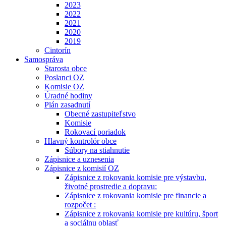
2023
2022
2021
2020
2019
Cintorín
Samospráva
Starosta obce
Poslanci OZ
Komisie OZ
Úradné hodiny
Plán zasadnutí
Obecné zastupiteľstvo
Komisie
Rokovací poriadok
Hlavný kontrolór obce
Súbory na stiahnutie
Zápisnice a uznesenia
Zápisnice z komisií OZ
Zápisnice z rokovania komisie pre výstavbu,
životné prostredie a dopravu:
Zápisnice z rokovania komisie pre financie a
rozpočet :
Zápisnice z rokovania komisie pre kultúru, šport
a sociálnu oblasť