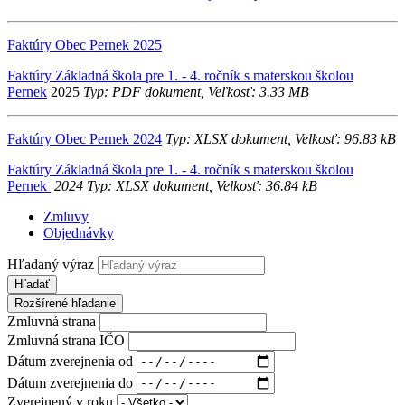
Faktúry Obec Pernek 2025
Faktúry Základná škola pre 1. - 4. ročník s materskou školou
Pernek
2025
Typ: PDF dokument, Veľkosť: 3.33 MB
Faktúry Obec Pernek 2024
Typ: XLSX dokument, Velkosť: 96.83 kB
Faktúry Základná škola pre 1. - 4. ročník s materskou školou
Pernek
2024 Typ: XLSX dokument, Velkosť: 36.84 kB
Zmluvy
Objednávky
Hľadaný výraz
Hľadať
Rozšírené hľadanie
Zmluvná strana
Zmluvná strana IČO
Dátum zverejnenia od
Dátum zverejnenia do
Zverejnený v roku