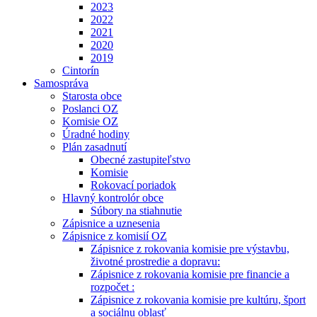
2023
2022
2021
2020
2019
Cintorín
Samospráva
Starosta obce
Poslanci OZ
Komisie OZ
Úradné hodiny
Plán zasadnutí
Obecné zastupiteľstvo
Komisie
Rokovací poriadok
Hlavný kontrolór obce
Súbory na stiahnutie
Zápisnice a uznesenia
Zápisnice z komisií OZ
Zápisnice z rokovania komisie pre výstavbu,
životné prostredie a dopravu:
Zápisnice z rokovania komisie pre financie a
rozpočet :
Zápisnice z rokovania komisie pre kultúru, šport
a sociálnu oblasť