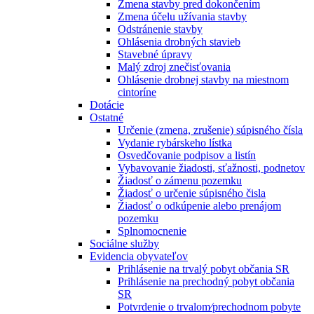
Zmena stavby pred dokončením
Zmena účelu užívania stavby
Odstránenie stavby
Ohlásenia drobných stavieb
Stavebné úpravy
Malý zdroj znečisťovania
Ohlásenie drobnej stavby na miestnom
cintoríne
Dotácie
Ostatné
Určenie (zmena, zrušenie) súpisného čísla
Vydanie rybárskeho lístka
Osvedčovanie podpisov a listín
Vybavovanie žiadosti, sťažnosti, podnetov
Žiadosť o zámenu pozemku
Žiadosť o určenie súpisného čisla
Žiadosť o odkúpenie alebo prenájom
pozemku
Splnomocnenie
Sociálne služby
Evidencia obyvateľov
Prihlásenie na trvalý pobyt občania SR
Prihlásenie na prechodný pobyt občania
SR
Potvrdenie o trvalom⁄prechodnom pobyte