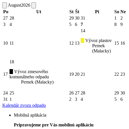
August
2026
Po
Ut
St
Št
Pi
So
Ne
27
28
29
30
31
1
2
3
4
5
6
7
8
9
14
Vývoz plastov
10
11
12
13
15
16
Pernek
(Malacky)
18
Vývoz zmesového
17
19
20
21
22
23
komunálneho odpadu
Pernek (Malacky)
24
25
26
27
28
29
30
31
1
2
3
4
5
6
Kalendár zvozu odpadu
Mobilná aplikácia
Pripravujeme pre Vás mobilnú aplikáciu