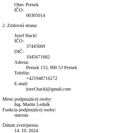
Obec Pernek
IČO:
00305014
2. Zmluvná strana:
Jozef Hackl
IČO:
37445669
DIČ:
1045671682
Adresa:
Pernek 153, 900 53 Pernek
Telefón:
+421948716272
E-mail:
jozef.hackl@gmail.com
Meno podpisujúcej osoby:
Ing. Martin Ledník
Funkcia podpisujúcej osoby:
starosta
Dátum zverejnenia:
14. 10. 2024