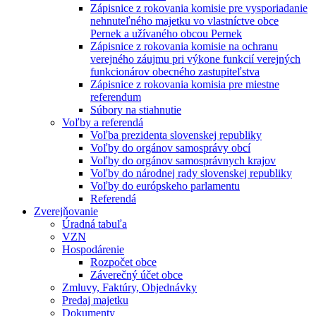
Zápisnice z rokovania komisie pre vysporiadanie
nehnuteľného majetku vo vlastníctve obce
Pernek a užívaného obcou Pernek
Zápisnice z rokovania komisie na ochranu
verejného záujmu pri výkone funkcií verejných
funkcionárov obecného zastupiteľstva
Zápisnice z rokovania komisia pre miestne
referendum
Súbory na stiahnutie
Voľby a referendá
Voľba prezidenta slovenskej republiky
Voľby do orgánov samosprávy obcí
Voľby do orgánov samosprávnych krajov
Voľby do národnej rady slovenskej republiky
Voľby do európskeho parlamentu
Referendá
Zverejňovanie
Úradná tabuľa
VZN
Hospodárenie
Rozpočet obce
Záverečný účet obce
Zmluvy, Faktúry, Objednávky
Predaj majetku
Dokumenty