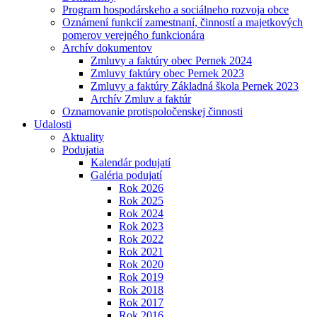
Program hospodárskeho a sociálneho rozvoja obce
Oznámení funkcií zamestnaní, činností a majetkových
pomerov verejného funkcionára
Archív dokumentov
Zmluvy a faktúry obec Pernek 2024
Zmluvy faktúry obec Pernek 2023
Zmluvy a faktúry Základná škola Pernek 2023
Archív Zmluv a faktúr
Oznamovanie protispoločenskej činnosti
Udalosti
Aktuality
Podujatia
Kalendár podujatí
Galéria podujatí
Rok 2026
Rok 2025
Rok 2024
Rok 2023
Rok 2022
Rok 2021
Rok 2020
Rok 2019
Rok 2018
Rok 2017
Rok 2016