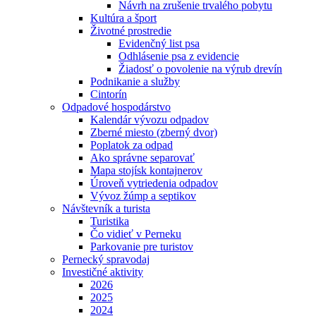
Návrh na zrušenie trvalého pobytu
Kultúra a šport
Životné prostredie
Evidenčný list psa
Odhlásenie psa z evidencie
Žiadosť o povolenie na výrub drevín
Podnikanie a služby
Cintorín
Odpadové hospodárstvo
Kalendár vývozu odpadov
Zberné miesto (zberný dvor)
Poplatok za odpad
Ako správne separovať
Mapa stojísk kontajnerov
Úroveň vytriedenia odpadov
Vývoz žúmp a septikov
Návštevník a turista
Turistika
Čo vidieť v Perneku
Parkovanie pre turistov
Pernecký spravodaj
Investičné aktivity
2026
2025
2024