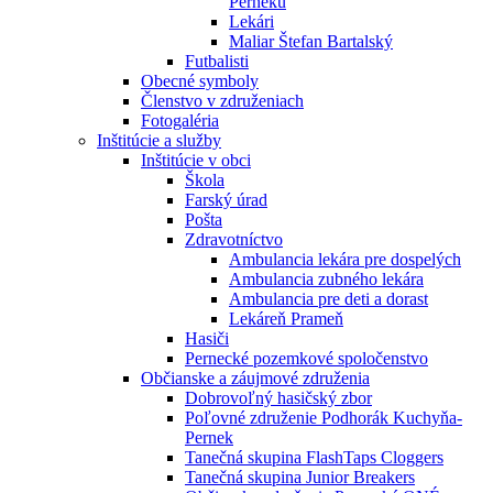
Perneku
Lekári
Maliar Štefan Bartalský
Futbalisti
Obecné symboly
Členstvo v združeniach
Fotogaléria
Inštitúcie a služby
Inštitúcie v obci
Škola
Farský úrad
Pošta
Zdravotníctvo
Ambulancia lekára pre dospelých
Ambulancia zubného lekára
Ambulancia pre deti a dorast
Lekáreň Prameň
Hasiči
Pernecké pozemkové spoločenstvo
Občianske a záujmové združenia
Dobrovoľný hasičský zbor
Poľovné združenie Podhorák Kuchyňa-
Pernek
Tanečná skupina FlashTaps Cloggers
Tanečná skupina Junior Breakers