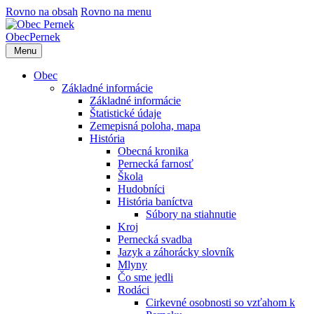
Rovno na obsah
Rovno na menu
Obec
Pernek
Menu
Obec
Základné informácie
Základné informácie
Štatistické údaje
Zemepisná poloha, mapa
História
Obecná kronika
Pernecká farnosť
Škola
Hudobníci
História baníctva
Súbory na stiahnutie
Kroj
Pernecká svadba
Jazyk a záhorácky slovník
Mlyny
Čo sme jedli
Rodáci
Cirkevné osobnosti so vzťahom k