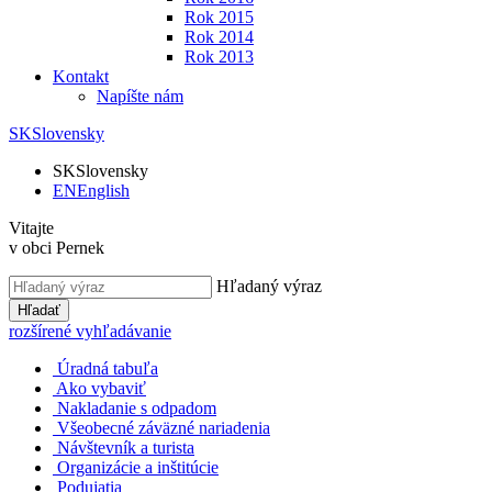
Rok 2015
Rok 2014
Rok 2013
Kontakt
Napíšte nám
SK
Slovensky
SK
Slovensky
EN
English
Vitajte
v obci Pernek
Hľadaný výraz
Hľadať
rozšírené vyhľadávanie
Úradná tabuľa
Ako vybaviť
Nakladanie s odpadom
Všeobecné záväzné nariadenia
Návštevník a turista
Organizácie a inštitúcie
Podujatia