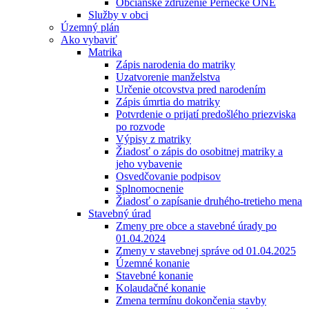
Občianske združenie Pernecké ONÉ
Služby v obci
Územný plán
Ako vybaviť
Matrika
Zápis narodenia do matriky
Uzatvorenie manželstva
Určenie otcovstva pred narodením
Zápis úmrtia do matriky
Potvrdenie o prijatí predošlého priezviska
po rozvode
Výpisy z matriky
Žiadosť o zápis do osobitnej matriky a
jeho vybavenie
Osvedčovanie podpisov
Splnomocnenie
Žiadosť o zapísanie druhého-tretieho mena
Stavebný úrad
Zmeny pre obce a stavebné úrady po
01.04.2024
Zmeny v stavebnej správe od 01.04.2025
Územné konanie
Stavebné konanie
Kolaudačné konanie
Zmena termínu dokončenia stavby