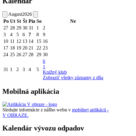
Kalendár
August
2026
Po
Ut
St
Št
Pia
So
Ne
27
28
29
30
31
1
2
3
4
5
6
7
8
9
10
11
12
13
14
15
16
17
18
19
20
21
22
23
24
25
26
27
28
29
30
6
1
31
1
2
3
4
5
Knižný klub
Zobraziť všetky záznamy z dňa
Mobilná aplikácia
Sledujte informácie z nášho webu v
mobilnej aplikácii -
V OBRAZE.
Kalendár vývozu odpadov