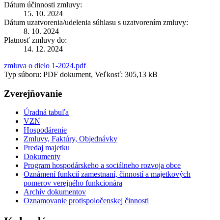
Dátum účinnosti zmluvy:
15. 10. 2024
Dátum uzatvorenia/udelenia súhlasu s uzatvorením zmluvy:
8. 10. 2024
Platnosť zmluvy do:
14. 12. 2024
zmluva o dielo 1-2024.pdf
Typ súboru: PDF dokument, Veľkosť: 305,13 kB
Zverejňovanie
Úradná tabuľa
VZN
Hospodárenie
Zmluvy, Faktúry, Objednávky
Predaj majetku
Dokumenty
Program hospodárskeho a sociálneho rozvoja obce
Oznámení funkcií zamestnaní, činností a majetkových
pomerov verejného funkcionára
Archív dokumentov
Oznamovanie protispoločenskej činnosti