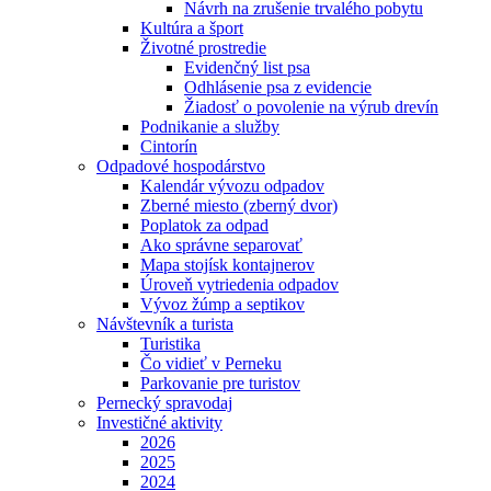
Návrh na zrušenie trvalého pobytu
Kultúra a šport
Životné prostredie
Evidenčný list psa
Odhlásenie psa z evidencie
Žiadosť o povolenie na výrub drevín
Podnikanie a služby
Cintorín
Odpadové hospodárstvo
Kalendár vývozu odpadov
Zberné miesto (zberný dvor)
Poplatok za odpad
Ako správne separovať
Mapa stojísk kontajnerov
Úroveň vytriedenia odpadov
Vývoz žúmp a septikov
Návštevník a turista
Turistika
Čo vidieť v Perneku
Parkovanie pre turistov
Pernecký spravodaj
Investičné aktivity
2026
2025
2024