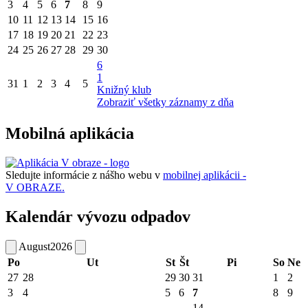
3
4
5
6
7
8
9
10
11
12
13
14
15
16
17
18
19
20
21
22
23
24
25
26
27
28
29
30
6
1
31
1
2
3
4
5
Knižný klub
Zobraziť všetky záznamy z dňa
Mobilná aplikácia
Sledujte informácie z nášho webu v
mobilnej aplikácii -
V OBRAZE.
Kalendár vývozu odpadov
August
2026
Po
Ut
St
Št
Pi
So
Ne
27
28
29
30
31
1
2
3
4
5
6
7
8
9
14