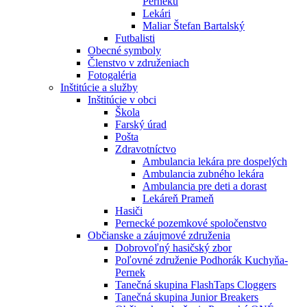
Perneku
Lekári
Maliar Štefan Bartalský
Futbalisti
Obecné symboly
Členstvo v združeniach
Fotogaléria
Inštitúcie a služby
Inštitúcie v obci
Škola
Farský úrad
Pošta
Zdravotníctvo
Ambulancia lekára pre dospelých
Ambulancia zubného lekára
Ambulancia pre deti a dorast
Lekáreň Prameň
Hasiči
Pernecké pozemkové spoločenstvo
Občianske a záujmové združenia
Dobrovoľný hasičský zbor
Poľovné združenie Podhorák Kuchyňa-
Pernek
Tanečná skupina FlashTaps Cloggers
Tanečná skupina Junior Breakers