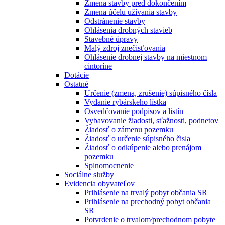
Zmena stavby pred dokončením
Zmena účelu užívania stavby
Odstránenie stavby
Ohlásenia drobných stavieb
Stavebné úpravy
Malý zdroj znečisťovania
Ohlásenie drobnej stavby na miestnom
cintoríne
Dotácie
Ostatné
Určenie (zmena, zrušenie) súpisného čísla
Vydanie rybárskeho lístka
Osvedčovanie podpisov a listín
Vybavovanie žiadosti, sťažnosti, podnetov
Žiadosť o zámenu pozemku
Žiadosť o určenie súpisného čisla
Žiadosť o odkúpenie alebo prenájom
pozemku
Splnomocnenie
Sociálne služby
Evidencia obyvateľov
Prihlásenie na trvalý pobyt občania SR
Prihlásenie na prechodný pobyt občania
SR
Potvrdenie o trvalom⁄prechodnom pobyte