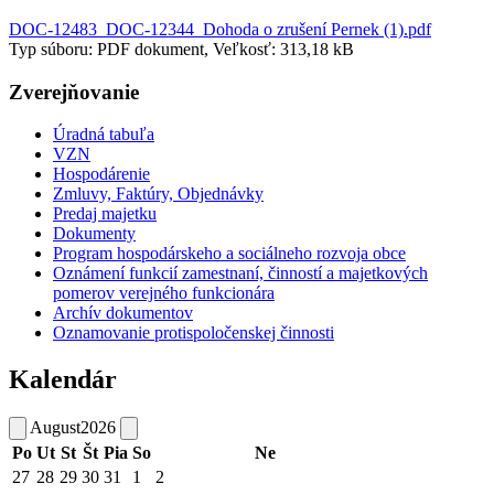
DOC-12483_DOC-12344_Dohoda o zrušení Pernek (1).pdf
Typ súboru: PDF dokument, Veľkosť: 313,18 kB
Zverejňovanie
Úradná tabuľa
VZN
Hospodárenie
Zmluvy, Faktúry, Objednávky
Predaj majetku
Dokumenty
Program hospodárskeho a sociálneho rozvoja obce
Oznámení funkcií zamestnaní, činností a majetkových
pomerov verejného funkcionára
Archív dokumentov
Oznamovanie protispoločenskej činnosti
Kalendár
August
2026
Po
Ut
St
Št
Pia
So
Ne
27
28
29
30
31
1
2