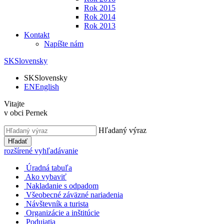
Rok 2015
Rok 2014
Rok 2013
Kontakt
Napíšte nám
SK
Slovensky
SK
Slovensky
EN
English
Vitajte
v obci Pernek
Hľadaný výraz
Hľadať
rozšírené vyhľadávanie
Úradná tabuľa
Ako vybaviť
Nakladanie s odpadom
Všeobecné záväzné nariadenia
Návštevník a turista
Organizácie a inštitúcie
Podujatia