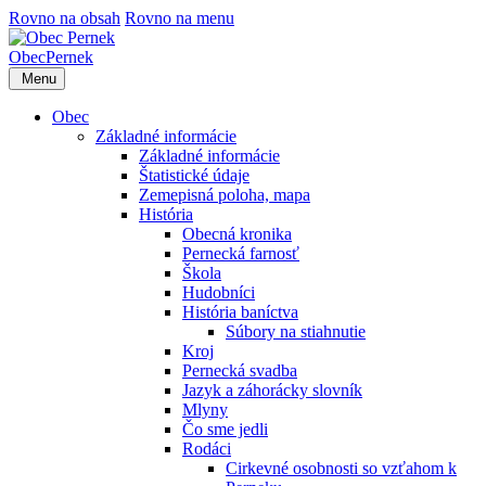
Rovno na obsah
Rovno na menu
Obec
Pernek
Menu
Obec
Základné informácie
Základné informácie
Štatistické údaje
Zemepisná poloha, mapa
História
Obecná kronika
Pernecká farnosť
Škola
Hudobníci
História baníctva
Súbory na stiahnutie
Kroj
Pernecká svadba
Jazyk a záhorácky slovník
Mlyny
Čo sme jedli
Rodáci
Cirkevné osobnosti so vzťahom k