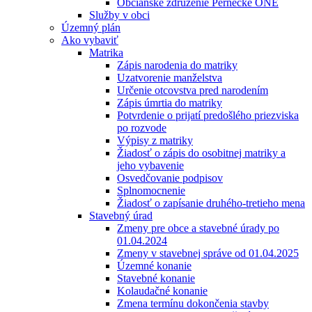
Občianske združenie Pernecké ONÉ
Služby v obci
Územný plán
Ako vybaviť
Matrika
Zápis narodenia do matriky
Uzatvorenie manželstva
Určenie otcovstva pred narodením
Zápis úmrtia do matriky
Potvrdenie o prijatí predošlého priezviska
po rozvode
Výpisy z matriky
Žiadosť o zápis do osobitnej matriky a
jeho vybavenie
Osvedčovanie podpisov
Splnomocnenie
Žiadosť o zapísanie druhého-tretieho mena
Stavebný úrad
Zmeny pre obce a stavebné úrady po
01.04.2024
Zmeny v stavebnej správe od 01.04.2025
Územné konanie
Stavebné konanie
Kolaudačné konanie
Zmena termínu dokončenia stavby