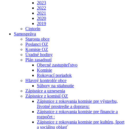
2023
2022
2021
2020
2019
Cintorín
Samospráva
Starosta obce
Poslanci OZ
Komisie OZ
Úradné hodiny
Plán zasadnutí
Obecné zastupiteľstvo
Komisie
Rokovací poriadok
Hlavný kontrolór obce
Súbory na stiahnutie
Zápisnice a uznesenia
Zápisnice z komisií OZ
Zápisnice z rokovania komisie pre výstavbu,
životné prostredie a dopravu:
Zápisnice z rokovania komisie pre financie a
rozpočet :
Zápisnice z rokovania komisie pre kultúru, šport
a sociálnu oblasť