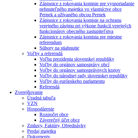
Zápisnice z rokovania komisie pre vysporiadanie
nehnuteľného majetku vo vlastníctve obce
Pernek a užívaného obcou Pernek
Zápisnice z rokovania komisie na ochranu
verejného záujmu pri výkone funkcií verejných
funkcionárov obecného zastupiteľstva
Zápisnice z rokovania komisia pre miestne
referendum
Súbory na stiahnutie
Voľby a referendá
Voľba prezidenta slovenskej republiky
Voľby do orgánov samosprávy obcí
Voľby do orgánov samosprávnych krajov
Voľby do národnej rady slovenskej republiky
Voľby do európskeho parlamentu
Referendá
Zverejňovanie
Úradná tabuľa
VZN
Hospodárenie
Rozpočet obce
Záverečný účet obce
Zmluvy, Faktúry, Objednávky
Predaj majetku
Dokumenty