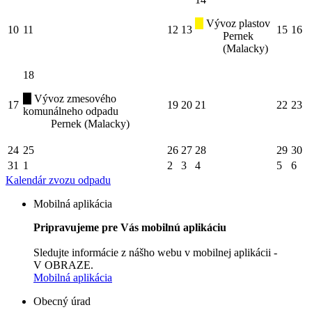
Vývoz plastov
10
11
12
13
15
16
Pernek
(Malacky)
18
Vývoz zmesového
17
19
20
21
22
23
komunálneho odpadu
Pernek (Malacky)
24
25
26
27
28
29
30
31
1
2
3
4
5
6
Kalendár zvozu odpadu
Mobilná aplikácia
Pripravujeme pre Vás mobilnú aplikáciu
Sledujte informácie z nášho webu v mobilnej aplikácii -
V OBRAZE.
Mobilná aplikácia
Obecný úrad