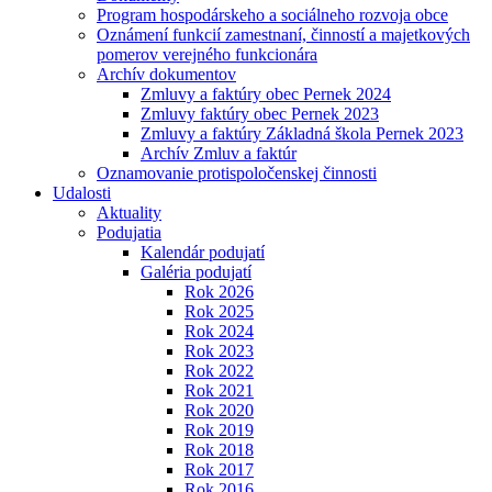
Program hospodárskeho a sociálneho rozvoja obce
Oznámení funkcií zamestnaní, činností a majetkových
pomerov verejného funkcionára
Archív dokumentov
Zmluvy a faktúry obec Pernek 2024
Zmluvy faktúry obec Pernek 2023
Zmluvy a faktúry Základná škola Pernek 2023
Archív Zmluv a faktúr
Oznamovanie protispoločenskej činnosti
Udalosti
Aktuality
Podujatia
Kalendár podujatí
Galéria podujatí
Rok 2026
Rok 2025
Rok 2024
Rok 2023
Rok 2022
Rok 2021
Rok 2020
Rok 2019
Rok 2018
Rok 2017
Rok 2016