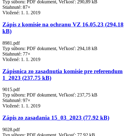
Typ súboru: PDF dokument, Veľkosť: 290,89 kB
Stiahnuté: 87×
Vložené:
1. 1. 2019
Zápis z komisie na ochranu VZ 16.05.23 (294.18
kB)
8981.pdf
Typ súboru: PDF dokument, Veľkosť: 294,18 kB
Stiahnuté: 77×
Vložené:
1. 1. 2019
Zápisnica zo zasadnutia komisie pre referendum
1_2023 (237.75 kB)
9015.pdf
Typ súboru: PDF dokument, Veľkosť: 237,75 kB
Stiahnuté: 97×
Vložené:
1. 1. 2019
Zápis zo zasadania 15_03_2023 (77.92 kB)
9028.pdf
Typ súboru: PDF dokument, Veľkosť: 77,92 kB