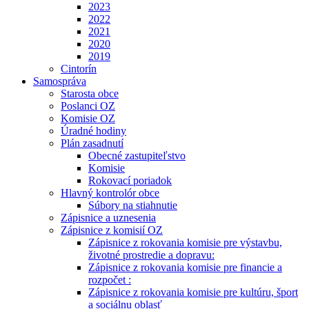
2023
2022
2021
2020
2019
Cintorín
Samospráva
Starosta obce
Poslanci OZ
Komisie OZ
Úradné hodiny
Plán zasadnutí
Obecné zastupiteľstvo
Komisie
Rokovací poriadok
Hlavný kontrolór obce
Súbory na stiahnutie
Zápisnice a uznesenia
Zápisnice z komisií OZ
Zápisnice z rokovania komisie pre výstavbu,
životné prostredie a dopravu:
Zápisnice z rokovania komisie pre financie a
rozpočet :
Zápisnice z rokovania komisie pre kultúru, šport
a sociálnu oblasť