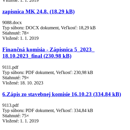
Vložené:
1. 1. 2019
zapisnica MK 24.8. (18.29 kB)
9088.docx
Typ súboru: DOCX dokument, Veľkosť: 18,29 kB
Stiahnuté: 78×
Vložené:
1. 1. 2019
Finančná komisia - Zápisnica 5_2023_
18.10.2023_final (230.98 kB)
9111.pdf
Typ súboru: PDF dokument, Veľkosť: 230,98 kB
Stiahnuté: 79×
Vložené:
18. 10. 2023
6.Zápis zo stavebnej komisie 16.10.23 (334.84 kB)
9113.pdf
Typ súboru: PDF dokument, Veľkosť: 334,84 kB
Stiahnuté: 75×
Vložené:
1. 1. 2019