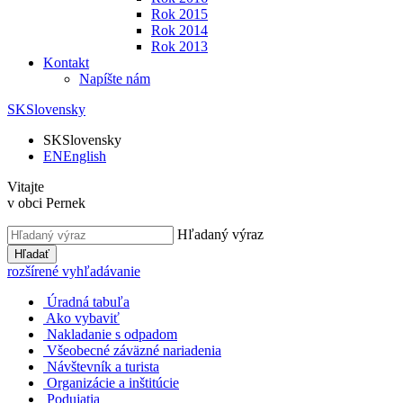
Rok 2015
Rok 2014
Rok 2013
Kontakt
Napíšte nám
SK
Slovensky
SK
Slovensky
EN
English
Vitajte
v obci Pernek
Hľadaný výraz
Hľadať
rozšírené vyhľadávanie
Úradná tabuľa
Ako vybaviť
Nakladanie s odpadom
Všeobecné záväzné nariadenia
Návštevník a turista
Organizácie a inštitúcie
Podujatia