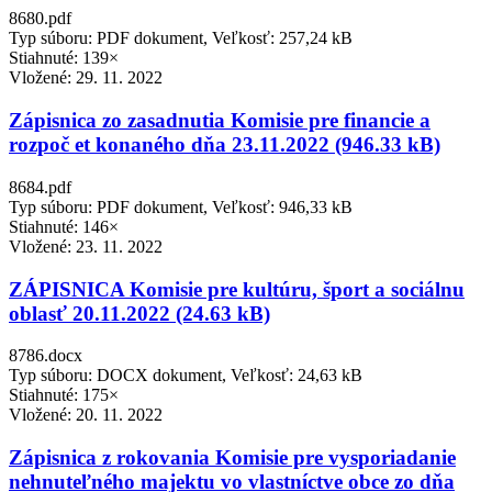
8680.pdf
Typ súboru: PDF dokument, Veľkosť: 257,24 kB
Stiahnuté: 139×
Vložené:
29. 11. 2022
Zápisnica zo zasadnutia Komisie pre financie a
rozpoč et konaného dňa 23.11.2022 (946.33 kB)
8684.pdf
Typ súboru: PDF dokument, Veľkosť: 946,33 kB
Stiahnuté: 146×
Vložené:
23. 11. 2022
ZÁPISNICA Komisie pre kultúru, šport a sociálnu
oblasť 20.11.2022 (24.63 kB)
8786.docx
Typ súboru: DOCX dokument, Veľkosť: 24,63 kB
Stiahnuté: 175×
Vložené:
20. 11. 2022
Zápisnica z rokovania Komisie pre vysporiadanie
nehnuteľného majektu vo vlastníctve obce zo dňa