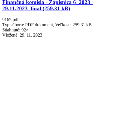
Finančná komisia - Zápisnica 6_2023_
29.11.2023_final (259.31 kB)
9165.pdf
Typ súboru: PDF dokument, Veľkosť: 259,31 kB
Stiahnuté: 92×
Vložené:
29. 11. 2023
ZÁPISNICA Komisie pre kultúru, šport a sociálnu
oblasť 09102023 (60.7 kB)
9204.docx
Typ súboru: DOCX dokument, Veľkosť: 60,7 kB
Stiahnuté: 89×
Vložené:
1. 1. 2019
ZÁPISNICA Komisie pre kultúru, šport a sociálnu
oblasť 24_01_2024 (60.92 kB)
9210.docx
Typ súboru: DOCX dokument, Veľkosť: 60,92 kB
Stiahnuté: 87×
Vložené:
1. 1. 2019