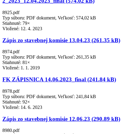
2_2023_12.04.2023_final (574.02 kB)
8925.pdf
Typ súboru: PDF dokument, Veľkosť: 574,02 kB
Stiahnuté: 79×
Vložené:
12. 4. 2023
Zápis zo stavebnej komisie 13.04.23 (261.35 kB)
8974.pdf
Typ súboru: PDF dokument, Veľkosť: 261,35 kB
Stiahnuté: 81×
Vložené:
1. 1. 2019
FK ZÁPISNICA 14.06.2023_final (241.84 kB)
8978.pdf
Typ súboru: PDF dokument, Veľkosť: 241,84 kB
Stiahnuté: 92×
Vložené:
14. 6. 2023
Zápis zo stavebnej komisie 12.06.23 (290.89 kB)
8980.pdf