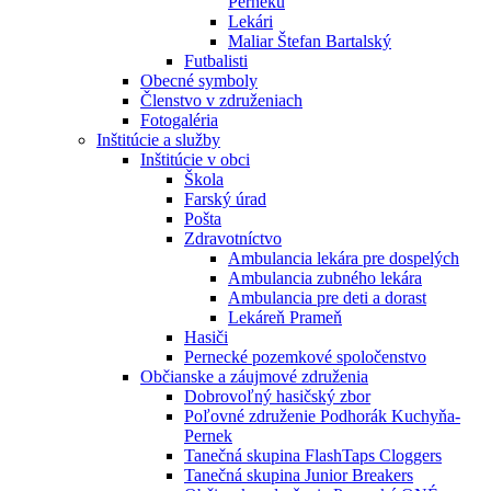
Perneku
Lekári
Maliar Štefan Bartalský
Futbalisti
Obecné symboly
Členstvo v združeniach
Fotogaléria
Inštitúcie a služby
Inštitúcie v obci
Škola
Farský úrad
Pošta
Zdravotníctvo
Ambulancia lekára pre dospelých
Ambulancia zubného lekára
Ambulancia pre deti a dorast
Lekáreň Prameň
Hasiči
Pernecké pozemkové spoločenstvo
Občianske a záujmové združenia
Dobrovoľný hasičský zbor
Poľovné združenie Podhorák Kuchyňa-
Pernek
Tanečná skupina FlashTaps Cloggers
Tanečná skupina Junior Breakers