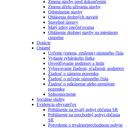
Zmena stavby pred dokončením
Zmena účelu užívania stavby
Odstránenie stavby
Ohlásenia drobných stavieb
Stavebné úpravy
Malý zdroj znečisťovania
Ohlásenie drobnej stavby na miestnom
cintoríne
Dotácie
Ostatné
Určenie (zmena, zrušenie) súpisného čísla
Vydanie rybárskeho lístka
Osvedčovanie podpisov a listín
Vybavovanie žiadosti, sťažnosti, podnetov
Žiadosť o zámenu pozemku
Žiadosť o určenie súpisného čisla
Žiadosť o odkúpenie alebo prenájom
pozemku
Splnomocnenie
Sociálne služby
Evidencia obyvateľov
Prihlásenie na trvalý pobyt občania SR
Prihlásenie na prechodný pobyt občania
SR
Potvrdenie o trvalom⁄prechodnom pobyte