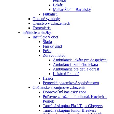
Perneku
Lekári
Maliar Štefan Bartalský
Futbalisti
Obecné symboly
Členstvo v združeniach
Fotogaléria
Inštitúcie a služby
Inštitúcie v obci
Škola
Farský úrad
Pošta
Zdravotníctvo
Ambulancia lekára pre dospelých
Ambulancia zubného lekára
Ambulancia pre deti a dorast
Lekáreň Prameň
Hasiči
Pernecké pozemkové spoločenstvo
Občianske a záujmové združenia
Dobrovoľný hasičský zbor
Poľovné združenie Podhorák Kuchyňa-
Pernek
Tanečná skupina FlashTaps Cloggers
Tanečná skupina Junior Breakers