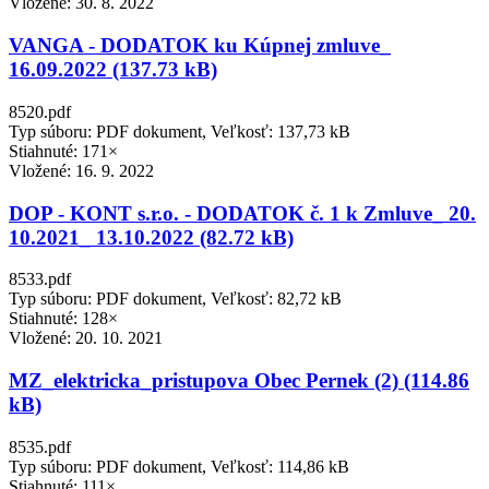
Vložené:
30. 8. 2022
VANGA - DODATOK ku Kúpnej zmluve_
16.09.2022 (137.73 kB)
8520.pdf
Typ súboru: PDF dokument, Veľkosť: 137,73 kB
Stiahnuté: 171×
Vložené:
16. 9. 2022
DOP - KONT s.r.o. - DODATOK č. 1 k Zmluve_ 20.
10.2021_ 13.10.2022 (82.72 kB)
8533.pdf
Typ súboru: PDF dokument, Veľkosť: 82,72 kB
Stiahnuté: 128×
Vložené:
20. 10. 2021
MZ_elektricka_pristupova Obec Pernek (2) (114.86
kB)
8535.pdf
Typ súboru: PDF dokument, Veľkosť: 114,86 kB
Stiahnuté: 111×