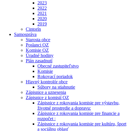
2023
2022
2021
2020
2019
Cintorín
Samospráva
Starosta obce
Poslanci OZ
Komisie OZ
Úradné hodiny
Plán zasadnutí
Obecné zastupiteľstvo
Komisie
Rokovací poriadok
Hlavný kontrolór obce
Súbory na stiahnutie
Zápisnice a uznesenia
Zápisnice z komisií OZ
Zápisnice z rokovania komisie pre výstavbu,
životné prostredie a dopravu:
Zápisnice z rokovania komisie pre financie a
rozpočet :
Zápisnice z rokovania komisie pre kultúru, šport
a sociálnu oblasť