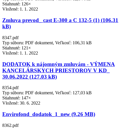
Stiahnuté: 126×
Vložené:
1. 1. 2022
Zmluva prevod_ cast E-300 a C 132-5 (1) (106.31
kB)
8347.pdf
Typ súboru: PDF dokument, Veľkosť: 106,31 kB
Stiahnuté: 121×
Vložené:
1. 1. 2022
DODATOK k nájomným zmluvám - VÝMENA
KANCELÁRSKYCH PRIESTOROV V KD_
30.06.2022 (127.03 kB)
8354.pdf
Typ súboru: PDF dokument, Veľkosť: 127,03 kB
Stiahnuté: 147×
Vložené:
30. 6. 2022
Envirofond_dodatok_1_new (9.26 MB)
8362.pdf