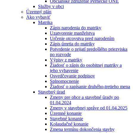
Občianske združenie Pernecké ONÉ
Služby v obci
Územný plán
Ako vybaviť
Matrika
Zápis narodenia do matriky
Uzatvorenie manželstva
Určenie otcovstva pred narodením
Zápis úmrtia do matriky
Potvrdenie o prijatí predošlého priezviska
po rozvode
Výpisy z matriky
Žiadosť o zápis do osobitnej matriky a
jeho vybavenie
Osvedčovanie podpisov
Splnomocnenie
Žiadosť o zapísanie druhého-tretieho mena
Stavebný úrad
Zmeny pre obce a stavebné úrady po
01.04.2024
Zmeny v stavebnej správe od 01.04.2025
Územné konanie
Stavebné konanie
Kolaudačné konanie
Zmena termínu dokončenia stavby