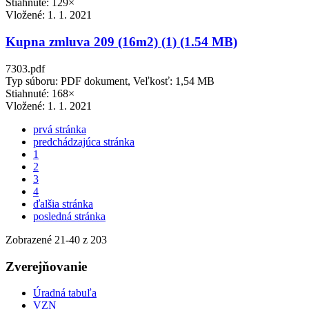
Stiahnuté: 129×
Vložené:
1. 1. 2021
Kupna zmluva 209 (16m2) (1) (1.54 MB)
7303.pdf
Typ súboru: PDF dokument, Veľkosť: 1,54 MB
Stiahnuté: 168×
Vložené:
1. 1. 2021
prvá stránka
predchádzajúca stránka
1
2
3
4
ďalšia stránka
posledná stránka
Zobrazené
21
-
40
z 203
Zverejňovanie
Úradná tabuľa
VZN