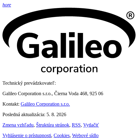
hore
Technický prevádzkovateľ:
Galileo Corporation s.r.o., Čierna Voda 468, 925 06
Kontakt:
Galileo Corporation s.r.o.
Posledná aktualizácia: 5. 8. 2026
Zmena vzhľadu
,
Štruktúra stránok
,
RSS
,
Vytlačiť
Vyhlásenie o prístupnosti
,
Cookies
,
Webové sídlo