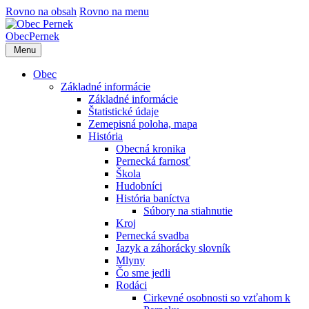
Rovno na obsah
Rovno na menu
Obec
Pernek
Menu
Obec
Základné informácie
Základné informácie
Štatistické údaje
Zemepisná poloha, mapa
História
Obecná kronika
Pernecká farnosť
Škola
Hudobníci
História baníctva
Súbory na stiahnutie
Kroj
Pernecká svadba
Jazyk a záhorácky slovník
Mlyny
Čo sme jedli
Rodáci
Cirkevné osobnosti so vzťahom k