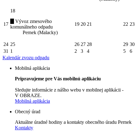
18
Vývoz zmesového
17
19
20
21
22
23
komunálneho odpadu
Pernek (Malacky)
24
25
26
27
28
29
30
31
1
2
3
4
5
6
Kalendár zvozu odpadu
Mobilná aplikácia
Pripravujeme pre Vás mobilnú aplikáciu
Sledujte informácie z nášho webu v mobilnej aplikácii -
V OBRAZE.
Mobilná aplikácia
Obecný úrad
Aktuálne úradné hodiny a kontakty obecného úradu Pernek
Kontakty