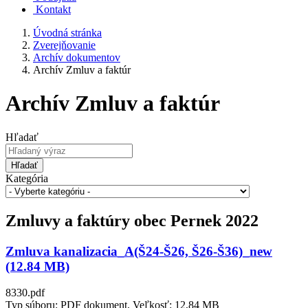
Kontakt
Úvodná stránka
Zverejňovanie
Archív dokumentov
Archív Zmluv a faktúr
Archív Zmluv a faktúr
Hľadať
Hľadať
Kategória
Zmluvy a faktúry obec Pernek 2022
Zmluva kanalizacia_A(Š24-Š26, Š26-Š36)_new
(12.84 MB)
8330.pdf
Typ súboru: PDF dokument, Veľkosť: 12,84 MB