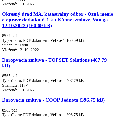
Vložené:
1. 1. 2022
Okresný úrad MA, katastrálny odbor - Ozná menie
o oprave dodatku č. 1 ku Kúpnej zmluve, Van ga_
12.10.2022 (160.69 kB)
8537.pdf
Typ súboru: PDF dokument, Veľkosť: 160,69 kB
Stiahnuté: 148×
Vložené:
12. 10. 2022
Daropvacia zmluva - TOPSET Solutions (407.79
kB)
8565.pdf
Typ súboru: PDF dokument, Veľkosť: 407,79 kB
Stiahnuté: 117×
Vložené:
1. 1. 2022
Darovacia zmluva - COOP Jednota (396.75 kB)
8583.pdf
Typ súboru: PDF dokument, Veľkosť: 396,75 kB