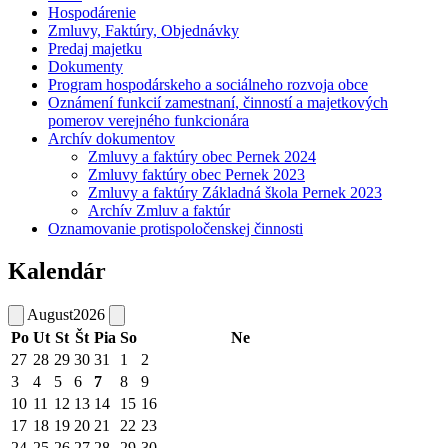
Hospodárenie
Zmluvy, Faktúry, Objednávky
Predaj majetku
Dokumenty
Program hospodárskeho a sociálneho rozvoja obce
Oznámení funkcií zamestnaní, činností a majetkových
pomerov verejného funkcionára
Archív dokumentov
Zmluvy a faktúry obec Pernek 2024
Zmluvy faktúry obec Pernek 2023
Zmluvy a faktúry Základná škola Pernek 2023
Archív Zmluv a faktúr
Oznamovanie protispoločenskej činnosti
Kalendár
August
2026
Po
Ut
St
Št
Pia
So
Ne
27
28
29
30
31
1
2
3
4
5
6
7
8
9
10
11
12
13
14
15
16
17
18
19
20
21
22
23
24
25
26
27
28
29
30