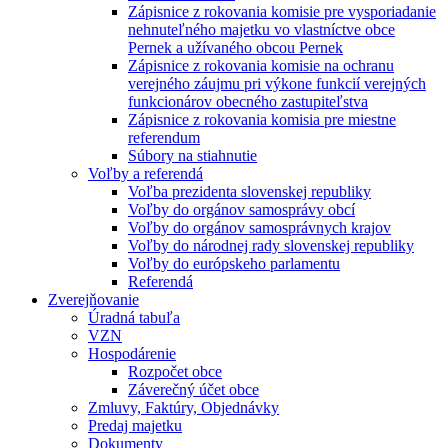
Zápisnice z rokovania komisie pre vysporiadanie
nehnuteľného majetku vo vlastníctve obce
Pernek a užívaného obcou Pernek
Zápisnice z rokovania komisie na ochranu
verejného záujmu pri výkone funkcií verejných
funkcionárov obecného zastupiteľstva
Zápisnice z rokovania komisia pre miestne
referendum
Súbory na stiahnutie
Voľby a referendá
Voľba prezidenta slovenskej republiky
Voľby do orgánov samosprávy obcí
Voľby do orgánov samosprávnych krajov
Voľby do národnej rady slovenskej republiky
Voľby do európskeho parlamentu
Referendá
Zverejňovanie
Úradná tabuľa
VZN
Hospodárenie
Rozpočet obce
Záverečný účet obce
Zmluvy, Faktúry, Objednávky
Predaj majetku
Dokumenty