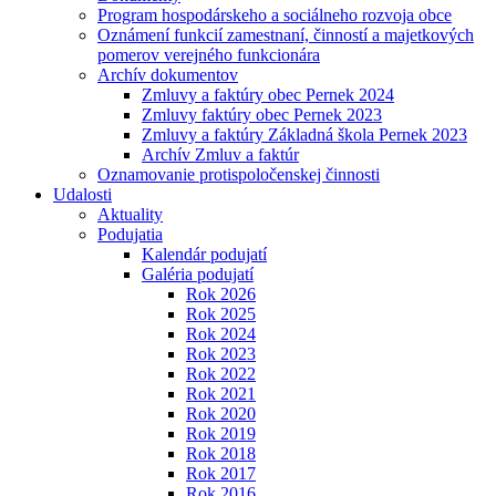
Program hospodárskeho a sociálneho rozvoja obce
Oznámení funkcií zamestnaní, činností a majetkových
pomerov verejného funkcionára
Archív dokumentov
Zmluvy a faktúry obec Pernek 2024
Zmluvy faktúry obec Pernek 2023
Zmluvy a faktúry Základná škola Pernek 2023
Archív Zmluv a faktúr
Oznamovanie protispoločenskej činnosti
Udalosti
Aktuality
Podujatia
Kalendár podujatí
Galéria podujatí
Rok 2026
Rok 2025
Rok 2024
Rok 2023
Rok 2022
Rok 2021
Rok 2020
Rok 2019
Rok 2018
Rok 2017
Rok 2016