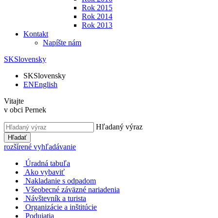
Rok 2015
Rok 2014
Rok 2013
Kontakt
Napíšte nám
SK
Slovensky
SK
Slovensky
EN
English
Vitajte
v obci Pernek
Hľadaný výraz
Hľadať
rozšírené vyhľadávanie
Úradná tabuľa
Ako vybaviť
Nakladanie s odpadom
Všeobecné záväzné nariadenia
Návštevník a turista
Organizácie a inštitúcie
Podujatia