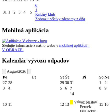
6
1
31
1
2
3
4
5
Knižný klub
Zobraziť všetky záznamy z dňa
Mobilná aplikácia
Sledujte informácie z nášho webu v
mobilnej aplikácii -
V OBRAZE.
Kalendár vývozu odpadov
August
2026
Po
Ut
St
Št
Pi
So
Ne
27
28
29
30
31
1
2
3
4
5
6
7
8
9
14
Vývoz plastov
10
11
12
13
15
16
Pernek
(Malacky)