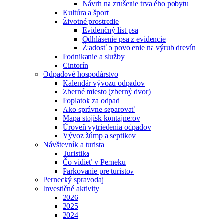
Návrh na zrušenie trvalého pobytu
Kultúra a šport
Životné prostredie
Evidenčný list psa
Odhlásenie psa z evidencie
Žiadosť o povolenie na výrub drevín
Podnikanie a služby
Cintorín
Odpadové hospodárstvo
Kalendár vývozu odpadov
Zberné miesto (zberný dvor)
Poplatok za odpad
Ako správne separovať
Mapa stojísk kontajnerov
Úroveň vytriedenia odpadov
Vývoz žúmp a septikov
Návštevník a turista
Turistika
Čo vidieť v Perneku
Parkovanie pre turistov
Pernecký spravodaj
Investičné aktivity
2026
2025
2024