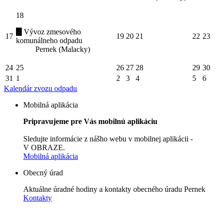
18
Vývoz zmesového
17
19
20
21
22
23
komunálneho odpadu
Pernek (Malacky)
24
25
26
27
28
29
30
31
1
2
3
4
5
6
Kalendár zvozu odpadu
Mobilná aplikácia
Pripravujeme pre Vás mobilnú aplikáciu
Sledujte informácie z nášho webu v mobilnej aplikácii -
V OBRAZE.
Mobilná aplikácia
Obecný úrad
Aktuálne úradné hodiny a kontakty obecného úradu Pernek
Kontakty