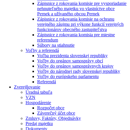
Zápisnice z rokovania komisie pre vysporiadanie
nehnuteľného majetku vo vlastníctve obce
Pernek a užívaného obcou Pernek
Zápisnice z rokovania komisie na ochranu
verejného záujmu pri výkone funkcií verejných
funkcionárov obecného zastupiteľstva
Zápisnice z rokovania komisia pre miestne
referendum
Súbory na stiahnutie
Voľby a referendá
Voľba prezidenta slovenskej republiky
Voľby do orgánov samosprávy obcí
Voľby do orgánov samosprávnych krajov
Voľby do národnej rady slovenskej republiky
Voľby do európskeho parlamentu
Referendá
Zverejňovanie
Úradná tabuľa
VZN
Hospodárenie
Rozpočet obce
Záverečný účet obce
Zmluvy, Faktúry, Objednávky
Predaj majetku
Dokumenty