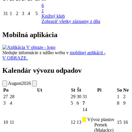
6
1
31
1
2
3
4
5
Knižný klub
Zobraziť všetky záznamy z dňa
Mobilná aplikácia
Sledujte informácie z nášho webu v
mobilnej aplikácii -
V OBRAZE.
Kalendár vývozu odpadov
August
2026
Po
Ut
St
Št
Pi
So
Ne
27
28
29
30
31
1
2
3
4
5
6
7
8
9
14
Vývoz plastov
10
11
12
13
15
16
Pernek
(Malacky)