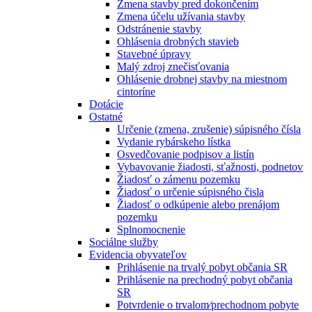
Zmena stavby pred dokončením
Zmena účelu užívania stavby
Odstránenie stavby
Ohlásenia drobných stavieb
Stavebné úpravy
Malý zdroj znečisťovania
Ohlásenie drobnej stavby na miestnom
cintoríne
Dotácie
Ostatné
Určenie (zmena, zrušenie) súpisného čísla
Vydanie rybárskeho lístka
Osvedčovanie podpisov a listín
Vybavovanie žiadosti, sťažnosti, podnetov
Žiadosť o zámenu pozemku
Žiadosť o určenie súpisného čisla
Žiadosť o odkúpenie alebo prenájom
pozemku
Splnomocnenie
Sociálne služby
Evidencia obyvateľov
Prihlásenie na trvalý pobyt občania SR
Prihlásenie na prechodný pobyt občania
SR
Potvrdenie o trvalom⁄prechodnom pobyte