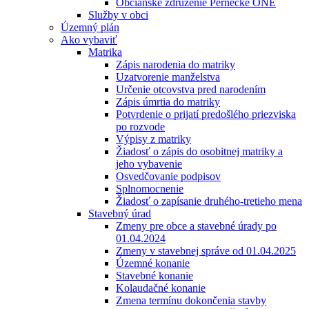
Občianske združenie Pernecké ONÉ
Služby v obci
Územný plán
Ako vybaviť
Matrika
Zápis narodenia do matriky
Uzatvorenie manželstva
Určenie otcovstva pred narodením
Zápis úmrtia do matriky
Potvrdenie o prijatí predošlého priezviska
po rozvode
Výpisy z matriky
Žiadosť o zápis do osobitnej matriky a
jeho vybavenie
Osvedčovanie podpisov
Splnomocnenie
Žiadosť o zapísanie druhého-tretieho mena
Stavebný úrad
Zmeny pre obce a stavebné úrady po
01.04.2024
Zmeny v stavebnej správe od 01.04.2025
Územné konanie
Stavebné konanie
Kolaudačné konanie
Zmena termínu dokončenia stavby