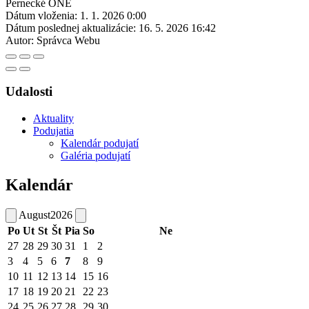
Pernecké ONÉ
Dátum vloženia:
1. 1. 2026 0:00
Dátum poslednej aktualizácie:
16. 5. 2026 16:42
Autor:
Správca Webu
Udalosti
Aktuality
Podujatia
Kalendár podujatí
Galéria podujatí
Kalendár
August
2026
Po
Ut
St
Št
Pia
So
Ne
27
28
29
30
31
1
2
3
4
5
6
7
8
9
10
11
12
13
14
15
16
17
18
19
20
21
22
23
24
25
26
27
28
29
30