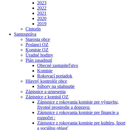
2023
2022
2021
2020
2019
Cintorín
Samospráva
Starosta obce
Poslanci OZ
Komisie OZ
Úradné hodiny
Plán zasadnutí
Obecné zastupiteľstvo
Komisie
Rokovací poriadok
Hlavný kontrolór obce
Súbory na stiahnutie
Zápisnice a uznesenia
Zápisnice z komisií OZ
Zápisnice z rokovania komisie pre výstavbu,
životné prostredie a dopravu:
Zápisnice z rokovania komisie pre financie a
rozpočet :
Zápisnice z rokovania komisie pre kultúru, šport
a sociálnu oblasť