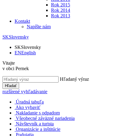
Rok 2015
Rok 2014
Rok 2013
Kontakt
Napíšte nám
SK
Slovensky
SK
Slovensky
EN
English
Vitajte
v obci Pernek
Hľadaný výraz
Hľadať
rozšírené vyhľadávanie
Úradná tabuľa
Ako vybaviť
Nakladanie s odpadom
Všeobecné záväzné nariadenia
Návštevník a turista
Organizácie a inštitúcie
Podujatia