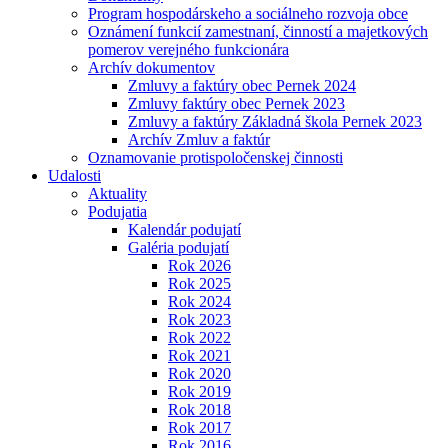
Program hospodárskeho a sociálneho rozvoja obce
Oznámení funkcií zamestnaní, činností a majetkových
pomerov verejného funkcionára
Archív dokumentov
Zmluvy a faktúry obec Pernek 2024
Zmluvy faktúry obec Pernek 2023
Zmluvy a faktúry Základná škola Pernek 2023
Archív Zmluv a faktúr
Oznamovanie protispoločenskej činnosti
Udalosti
Aktuality
Podujatia
Kalendár podujatí
Galéria podujatí
Rok 2026
Rok 2025
Rok 2024
Rok 2023
Rok 2022
Rok 2021
Rok 2020
Rok 2019
Rok 2018
Rok 2017
Rok 2016