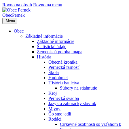
Rovno na obsah
Rovno na menu
Obec
Pernek
Menu
Obec
Základné informácie
Základné informácie
Štatistické údaje
Zemepisná poloha, mapa
História
Obecná kronika
Pernecká farnosť
Škola
Hudobníci
História baníctva
Súbory na stiahnutie
Kroj
Pernecká svadba
Jazyk a záhorácky slovník
Mlyny
Čo sme jedli
Rodáci
Cirkevné osobnosti so vzťahom k