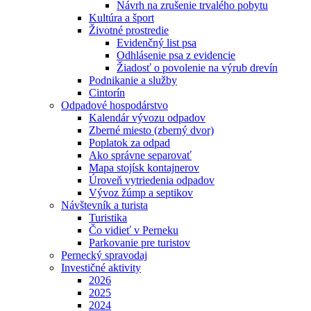
Návrh na zrušenie trvalého pobytu
Kultúra a šport
Životné prostredie
Evidenčný list psa
Odhlásenie psa z evidencie
Žiadosť o povolenie na výrub drevín
Podnikanie a služby
Cintorín
Odpadové hospodárstvo
Kalendár vývozu odpadov
Zberné miesto (zberný dvor)
Poplatok za odpad
Ako správne separovať
Mapa stojísk kontajnerov
Úroveň vytriedenia odpadov
Vývoz žúmp a septikov
Návštevník a turista
Turistika
Čo vidieť v Perneku
Parkovanie pre turistov
Pernecký spravodaj
Investičné aktivity
2026
2025
2024