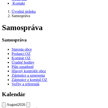
Kontakt
Úvodná stránka
Samospráva
Samospráva
Samospráva
Starosta obce
Poslanci OZ
Komisie OZ
Úradné hodiny
Plán zasadnutí
Hlavný kontrolór obce
Zápisnice a uznesenia
Zápisnice z komisií OZ
Voľby a referendá
Kalendár
August
2026