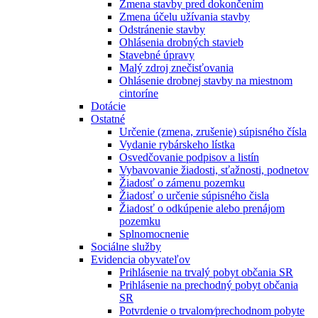
Zmena stavby pred dokončením
Zmena účelu užívania stavby
Odstránenie stavby
Ohlásenia drobných stavieb
Stavebné úpravy
Malý zdroj znečisťovania
Ohlásenie drobnej stavby na miestnom
cintoríne
Dotácie
Ostatné
Určenie (zmena, zrušenie) súpisného čísla
Vydanie rybárskeho lístka
Osvedčovanie podpisov a listín
Vybavovanie žiadosti, sťažnosti, podnetov
Žiadosť o zámenu pozemku
Žiadosť o určenie súpisného čisla
Žiadosť o odkúpenie alebo prenájom
pozemku
Splnomocnenie
Sociálne služby
Evidencia obyvateľov
Prihlásenie na trvalý pobyt občania SR
Prihlásenie na prechodný pobyt občania
SR
Potvrdenie o trvalom⁄prechodnom pobyte