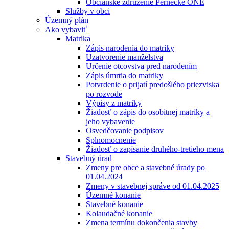
Občianske združenie Pernecké ONÉ
Služby v obci
Územný plán
Ako vybaviť
Matrika
Zápis narodenia do matriky
Uzatvorenie manželstva
Určenie otcovstva pred narodením
Zápis úmrtia do matriky
Potvrdenie o prijatí predošlého priezviska
po rozvode
Výpisy z matriky
Žiadosť o zápis do osobitnej matriky a
jeho vybavenie
Osvedčovanie podpisov
Splnomocnenie
Žiadosť o zapísanie druhého-tretieho mena
Stavebný úrad
Zmeny pre obce a stavebné úrady po
01.04.2024
Zmeny v stavebnej správe od 01.04.2025
Územné konanie
Stavebné konanie
Kolaudačné konanie
Zmena termínu dokončenia stavby