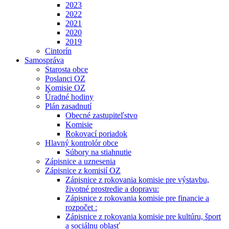
2023
2022
2021
2020
2019
Cintorín
Samospráva
Starosta obce
Poslanci OZ
Komisie OZ
Úradné hodiny
Plán zasadnutí
Obecné zastupiteľstvo
Komisie
Rokovací poriadok
Hlavný kontrolór obce
Súbory na stiahnutie
Zápisnice a uznesenia
Zápisnice z komisií OZ
Zápisnice z rokovania komisie pre výstavbu,
životné prostredie a dopravu:
Zápisnice z rokovania komisie pre financie a
rozpočet :
Zápisnice z rokovania komisie pre kultúru, šport
a sociálnu oblasť