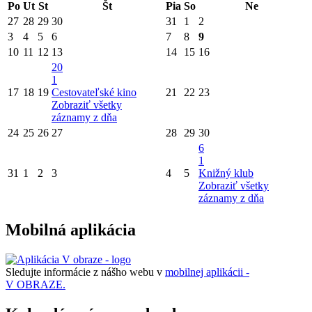
Po
Ut
St
Št
Pia
So
Ne
27
28
29
30
31
1
2
3
4
5
6
7
8
9
10
11
12
13
14
15
16
20
1
17
18
19
Cestovateľské kino
21
22
23
Zobraziť všetky
záznamy z dňa
24
25
26
27
28
29
30
6
1
31
1
2
3
4
5
Knižný klub
Zobraziť všetky
záznamy z dňa
Mobilná aplikácia
Sledujte informácie z nášho webu v
mobilnej aplikácii -
V OBRAZE.