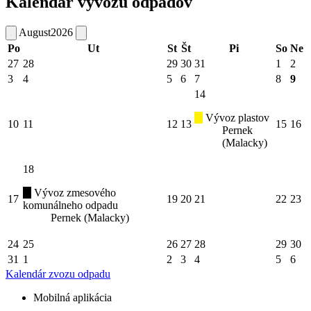
Kalendár vývozu odpadov
August
2026
Po
Ut
St
Št
Pi
So
Ne
27
28
29
30
31
1
2
3
4
5
6
7
8
9
14
Vývoz plastov
10
11
12
13
15
16
Pernek
(Malacky)
18
Vývoz zmesového
17
19
20
21
22
23
komunálneho odpadu
Pernek (Malacky)
24
25
26
27
28
29
30
31
1
2
3
4
5
6
Kalendár zvozu odpadu
Mobilná aplikácia