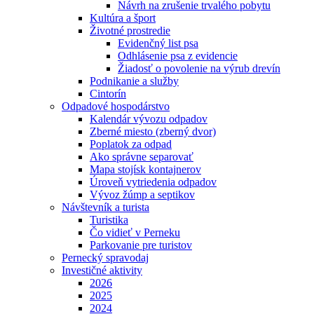
Návrh na zrušenie trvalého pobytu
Kultúra a šport
Životné prostredie
Evidenčný list psa
Odhlásenie psa z evidencie
Žiadosť o povolenie na výrub drevín
Podnikanie a služby
Cintorín
Odpadové hospodárstvo
Kalendár vývozu odpadov
Zberné miesto (zberný dvor)
Poplatok za odpad
Ako správne separovať
Mapa stojísk kontajnerov
Úroveň vytriedenia odpadov
Vývoz žúmp a septikov
Návštevník a turista
Turistika
Čo vidieť v Perneku
Parkovanie pre turistov
Pernecký spravodaj
Investičné aktivity
2026
2025
2024