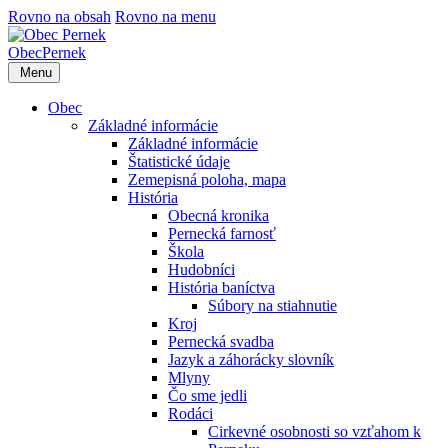
Rovno na obsah
Rovno na menu
Obec
Pernek
Menu
Obec
Základné informácie
Základné informácie
Štatistické údaje
Zemepisná poloha, mapa
História
Obecná kronika
Pernecká farnosť
Škola
Hudobníci
História baníctva
Súbory na stiahnutie
Kroj
Pernecká svadba
Jazyk a záhorácky slovník
Mlyny
Čo sme jedli
Rodáci
Cirkevné osobnosti so vzťahom k