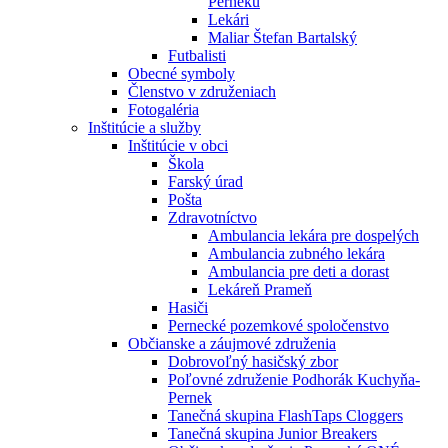
Perneku
Lekári
Maliar Štefan Bartalský
Futbalisti
Obecné symboly
Členstvo v združeniach
Fotogaléria
Inštitúcie a služby
Inštitúcie v obci
Škola
Farský úrad
Pošta
Zdravotníctvo
Ambulancia lekára pre dospelých
Ambulancia zubného lekára
Ambulancia pre deti a dorast
Lekáreň Prameň
Hasiči
Pernecké pozemkové spoločenstvo
Občianske a záujmové združenia
Dobrovoľný hasičský zbor
Poľovné združenie Podhorák Kuchyňa-
Pernek
Tanečná skupina FlashTaps Cloggers
Tanečná skupina Junior Breakers