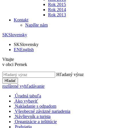
Rok 2015
Rok 2014
Rok 2013
Kontakt
Napíšte nám
SK
Slovensky
SK
Slovensky
EN
English
Vitajte
v obci Pernek
Hľadaný výraz
Hľadať
rozšírené vyhľadávanie
Úradná tabuľa
Ako vybaviť
Nakladanie s odpadom
Všeobecné záväzné nariadenia
Návštevník a turista
Organizácie a inštitúcie
Podujatia