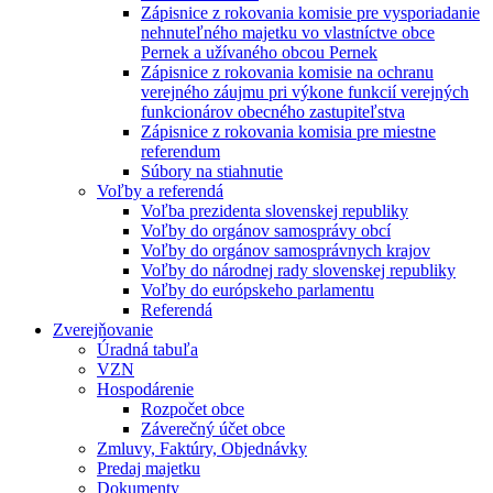
Zápisnice z rokovania komisie pre vysporiadanie
nehnuteľného majetku vo vlastníctve obce
Pernek a užívaného obcou Pernek
Zápisnice z rokovania komisie na ochranu
verejného záujmu pri výkone funkcií verejných
funkcionárov obecného zastupiteľstva
Zápisnice z rokovania komisia pre miestne
referendum
Súbory na stiahnutie
Voľby a referendá
Voľba prezidenta slovenskej republiky
Voľby do orgánov samosprávy obcí
Voľby do orgánov samosprávnych krajov
Voľby do národnej rady slovenskej republiky
Voľby do európskeho parlamentu
Referendá
Zverejňovanie
Úradná tabuľa
VZN
Hospodárenie
Rozpočet obce
Záverečný účet obce
Zmluvy, Faktúry, Objednávky
Predaj majetku
Dokumenty