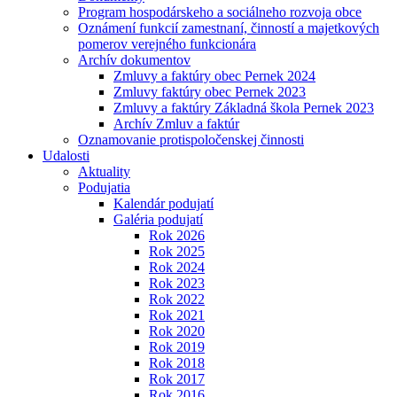
Program hospodárskeho a sociálneho rozvoja obce
Oznámení funkcií zamestnaní, činností a majetkových
pomerov verejného funkcionára
Archív dokumentov
Zmluvy a faktúry obec Pernek 2024
Zmluvy faktúry obec Pernek 2023
Zmluvy a faktúry Základná škola Pernek 2023
Archív Zmluv a faktúr
Oznamovanie protispoločenskej činnosti
Udalosti
Aktuality
Podujatia
Kalendár podujatí
Galéria podujatí
Rok 2026
Rok 2025
Rok 2024
Rok 2023
Rok 2022
Rok 2021
Rok 2020
Rok 2019
Rok 2018
Rok 2017
Rok 2016