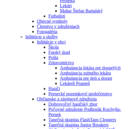
Perneku
Lekári
Maliar Štefan Bartalský
Futbalisti
Obecné symboly
Členstvo v združeniach
Fotogaléria
Inštitúcie a služby
Inštitúcie v obci
Škola
Farský úrad
Pošta
Zdravotníctvo
Ambulancia lekára pre dospelých
Ambulancia zubného lekára
Ambulancia pre deti a dorast
Lekáreň Prameň
Hasiči
Pernecké pozemkové spoločenstvo
Občianske a záujmové združenia
Dobrovoľný hasičský zbor
Poľovné združenie Podhorák Kuchyňa-
Pernek
Tanečná skupina FlashTaps Cloggers
Tanečná skupina Junior Breakers