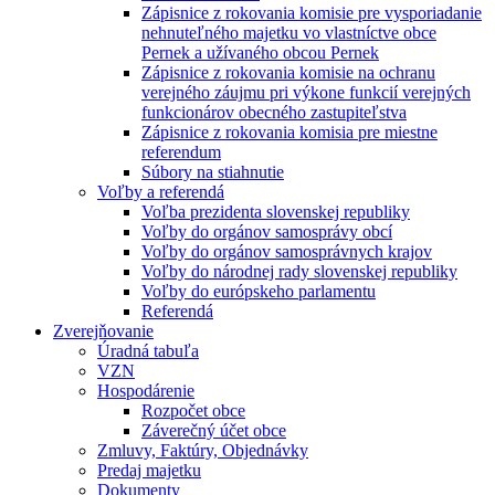
Zápisnice z rokovania komisie pre vysporiadanie
nehnuteľného majetku vo vlastníctve obce
Pernek a užívaného obcou Pernek
Zápisnice z rokovania komisie na ochranu
verejného záujmu pri výkone funkcií verejných
funkcionárov obecného zastupiteľstva
Zápisnice z rokovania komisia pre miestne
referendum
Súbory na stiahnutie
Voľby a referendá
Voľba prezidenta slovenskej republiky
Voľby do orgánov samosprávy obcí
Voľby do orgánov samosprávnych krajov
Voľby do národnej rady slovenskej republiky
Voľby do európskeho parlamentu
Referendá
Zverejňovanie
Úradná tabuľa
VZN
Hospodárenie
Rozpočet obce
Záverečný účet obce
Zmluvy, Faktúry, Objednávky
Predaj majetku
Dokumenty