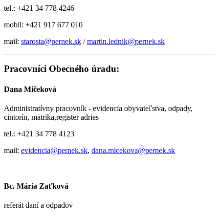
tel.: +421 34 778 4246
mobil: +421 917 677 010
mail:
starosta@pernek.sk
/
martin.lednik@pernek.sk
Pracovníci Obecného úradu:
Dana Mičeková
Administratívny pracovník - evidencia obyvateľstva, odpady,
cintorín, matrika,register adries
tel.: +421 34 778 4123
mail:
evidencia@pernek.sk
,
dana.micekova@pernek.sk
Bc. Mária Zaťková
referát daní a odpadov