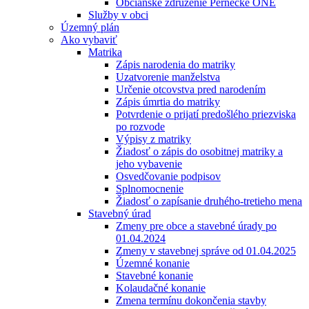
Občianske združenie Pernecké ONÉ
Služby v obci
Územný plán
Ako vybaviť
Matrika
Zápis narodenia do matriky
Uzatvorenie manželstva
Určenie otcovstva pred narodením
Zápis úmrtia do matriky
Potvrdenie o prijatí predošlého priezviska
po rozvode
Výpisy z matriky
Žiadosť o zápis do osobitnej matriky a
jeho vybavenie
Osvedčovanie podpisov
Splnomocnenie
Žiadosť o zapísanie druhého-tretieho mena
Stavebný úrad
Zmeny pre obce a stavebné úrady po
01.04.2024
Zmeny v stavebnej správe od 01.04.2025
Územné konanie
Stavebné konanie
Kolaudačné konanie
Zmena termínu dokončenia stavby