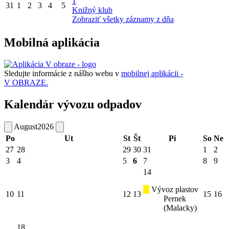
1
31
1
2
3
4
5
Knižný klub
Zobraziť všetky záznamy z dňa
Mobilná aplikácia
Sledujte informácie z nášho webu v
mobilnej aplikácii -
V OBRAZE.
Kalendár vývozu odpadov
August
2026
Po
Ut
St
Št
Pi
So
Ne
27
28
29
30
31
1
2
3
4
5
6
7
8
9
14
Vývoz plastov
10
11
12
13
15
16
Pernek
(Malacky)
18