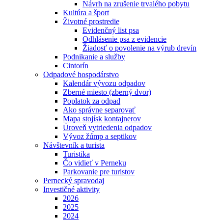
Návrh na zrušenie trvalého pobytu
Kultúra a šport
Životné prostredie
Evidenčný list psa
Odhlásenie psa z evidencie
Žiadosť o povolenie na výrub drevín
Podnikanie a služby
Cintorín
Odpadové hospodárstvo
Kalendár vývozu odpadov
Zberné miesto (zberný dvor)
Poplatok za odpad
Ako správne separovať
Mapa stojísk kontajnerov
Úroveň vytriedenia odpadov
Vývoz žúmp a septikov
Návštevník a turista
Turistika
Čo vidieť v Perneku
Parkovanie pre turistov
Pernecký spravodaj
Investičné aktivity
2026
2025
2024