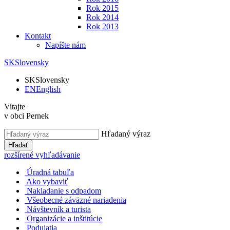
Rok 2015
Rok 2014
Rok 2013
Kontakt
Napíšte nám
SK
Slovensky
SK
Slovensky
EN
English
Vitajte
v obci Pernek
Hľadaný výraz
Hľadať
rozšírené vyhľadávanie
Úradná tabuľa
Ako vybaviť
Nakladanie s odpadom
Všeobecné záväzné nariadenia
Návštevník a turista
Organizácie a inštitúcie
Podujatia