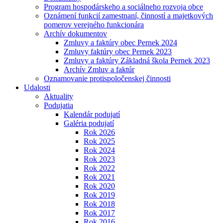
Program hospodárskeho a sociálneho rozvoja obce
Oznámení funkcií zamestnaní, činností a majetkových
pomerov verejného funkcionára
Archív dokumentov
Zmluvy a faktúry obec Pernek 2024
Zmluvy faktúry obec Pernek 2023
Zmluvy a faktúry Základná škola Pernek 2023
Archív Zmluv a faktúr
Oznamovanie protispoločenskej činnosti
Udalosti
Aktuality
Podujatia
Kalendár podujatí
Galéria podujatí
Rok 2026
Rok 2025
Rok 2024
Rok 2023
Rok 2022
Rok 2021
Rok 2020
Rok 2019
Rok 2018
Rok 2017
Rok 2016