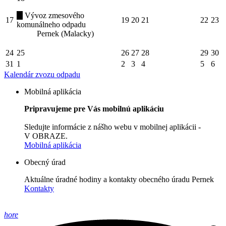
Vývoz zmesového
17
19
20
21
22
23
komunálneho odpadu
Pernek (Malacky)
24
25
26
27
28
29
30
31
1
2
3
4
5
6
Kalendár zvozu odpadu
Mobilná aplikácia
Pripravujeme pre Vás mobilnú aplikáciu
Sledujte informácie z nášho webu v mobilnej aplikácii -
V OBRAZE.
Mobilná aplikácia
Obecný úrad
Aktuálne úradné hodiny a kontakty obecného úradu Pernek
Kontakty
hore