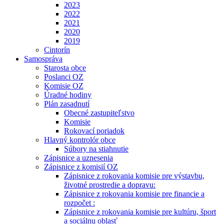
2023
2022
2021
2020
2019
Cintorín
Samospráva
Starosta obce
Poslanci OZ
Komisie OZ
Úradné hodiny
Plán zasadnutí
Obecné zastupiteľstvo
Komisie
Rokovací poriadok
Hlavný kontrolór obce
Súbory na stiahnutie
Zápisnice a uznesenia
Zápisnice z komisií OZ
Zápisnice z rokovania komisie pre výstavbu,
životné prostredie a dopravu:
Zápisnice z rokovania komisie pre financie a
rozpočet :
Zápisnice z rokovania komisie pre kultúru, šport
a sociálnu oblasť