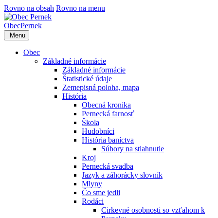
Rovno na obsah
Rovno na menu
Obec
Pernek
Menu
Obec
Základné informácie
Základné informácie
Štatistické údaje
Zemepisná poloha, mapa
História
Obecná kronika
Pernecká farnosť
Škola
Hudobníci
História baníctva
Súbory na stiahnutie
Kroj
Pernecká svadba
Jazyk a záhorácky slovník
Mlyny
Čo sme jedli
Rodáci
Cirkevné osobnosti so vzťahom k