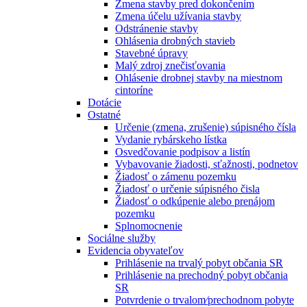
Zmena stavby pred dokončením
Zmena účelu užívania stavby
Odstránenie stavby
Ohlásenia drobných stavieb
Stavebné úpravy
Malý zdroj znečisťovania
Ohlásenie drobnej stavby na miestnom
cintoríne
Dotácie
Ostatné
Určenie (zmena, zrušenie) súpisného čísla
Vydanie rybárskeho lístka
Osvedčovanie podpisov a listín
Vybavovanie žiadosti, sťažnosti, podnetov
Žiadosť o zámenu pozemku
Žiadosť o určenie súpisného čisla
Žiadosť o odkúpenie alebo prenájom
pozemku
Splnomocnenie
Sociálne služby
Evidencia obyvateľov
Prihlásenie na trvalý pobyt občania SR
Prihlásenie na prechodný pobyt občania
SR
Potvrdenie o trvalom⁄prechodnom pobyte